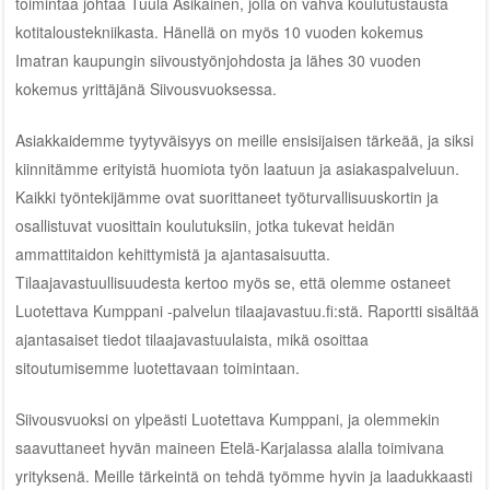
toimintaa johtaa Tuula Asikainen, jolla on vahva koulutustausta
kotitaloustekniikasta. Hänellä on myös 10 vuoden kokemus
Imatran kaupungin siivoustyönjohdosta ja lähes 30 vuoden
kokemus yrittäjänä Siivousvuoksessa.
Asiakkaidemme tyytyväisyys on meille ensisijaisen tärkeää, ja siksi
kiinnitämme erityistä huomiota työn laatuun ja asiakaspalveluun.
Kaikki työntekijämme ovat suorittaneet työturvallisuuskortin ja
osallistuvat vuosittain koulutuksiin, jotka tukevat heidän
ammattitaidon kehittymistä ja ajantasaisuutta.
Tilaajavastuullisuudesta kertoo myös se, että olemme ostaneet
Luotettava Kumppani -palvelun tilaajavastuu.fi:stä. Raportti sisältää
ajantasaiset tiedot tilaajavastuulaista, mikä osoittaa
sitoutumisemme luotettavaan toimintaan.
Siivousvuoksi on ylpeästi Luotettava Kumppani, ja olemmekin
saavuttaneet hyvän maineen Etelä-Karjalassa alalla toimivana
yrityksenä. Meille tärkeintä on tehdä työmme hyvin ja laadukkaasti