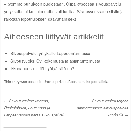
– työmme puhukoon puolestaan. Olipa kyseessä siivouspalvelu
yritykselle tai kotitaloudelle, voit luottaa Siivousvuokseen siistin ja
raikkaan lopputuloksen saavuttamiseksi.
Aiheeseen liittyvät artikkelit
Siivouspalvelut yrityksille Lappeenrannassa
Siivousvuoksi Oy: kokemusta ja asiantuntemusta
Ikkunanpesu: mitä hyötyä siitä on?
This entry was posted in
Uncategorized
. Bookmark the
permalink
.
←
Siivousvuoksi: Imatran,
Siivousvuoksi tarjoaa
Ruokolahden, Joutsenon ja
ammattimaiset siivouspalvelut
Post navigation
Lappeenrannan paras siivouspalvelu
yrityksille
→
Search