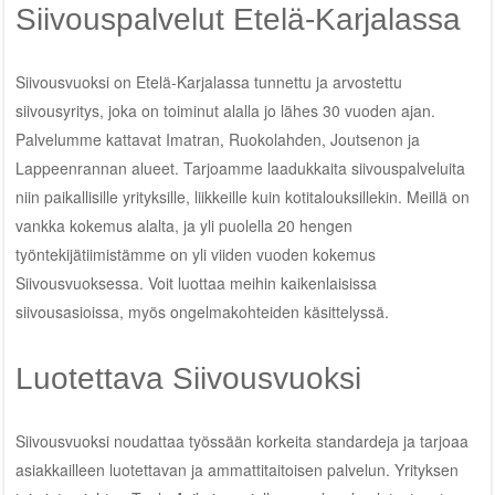
Siivouspalvelut Etelä-Karjalassa
Siivousvuoksi on Etelä-Karjalassa tunnettu ja arvostettu
siivousyritys, joka on toiminut alalla jo lähes 30 vuoden ajan.
Palvelumme kattavat Imatran, Ruokolahden, Joutsenon ja
Lappeenrannan alueet. Tarjoamme laadukkaita siivouspalveluita
niin paikallisille yrityksille, liikkeille kuin kotitalouksillekin. Meillä on
vankka kokemus alalta, ja yli puolella 20 hengen
työntekijätiimistämme on yli viiden vuoden kokemus
Siivousvuoksessa. Voit luottaa meihin kaikenlaisissa
siivousasioissa, myös ongelmakohteiden käsittelyssä.
Luotettava Siivousvuoksi
Siivousvuoksi noudattaa työssään korkeita standardeja ja tarjoaa
asiakkailleen luotettavan ja ammattitaitoisen palvelun. Yrityksen