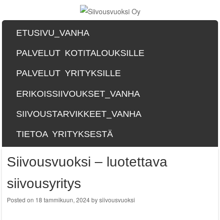
SKIP TO CONTENT
ETUSIVU_VANHA
Menu
PALVELUT KOTITALOUKSILLE
PALVELUT YRITYKSILLE
ERIKOISSIIVOUKSET_VANHA
SIIVOUSTARVIKKEET_VANHA
TIETOA YRITYKSESTÄ
Siivousvuoksi – luotettava
siivousyritys
Posted on
18 tammikuun, 2024
by
siivousvuoksi