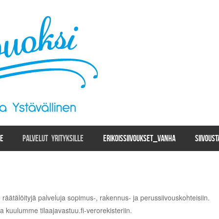
LE
PALVELUT YRITYKSILLE
ERIKOISSIIVOUKSET_VANHA
SIIVOUS
lle räätälöityjä palveluja sopimus-, rakennus- ja perussiivouskohteisiin.
a kuulumme tilaajavastuu.fi-verorekisteriin.