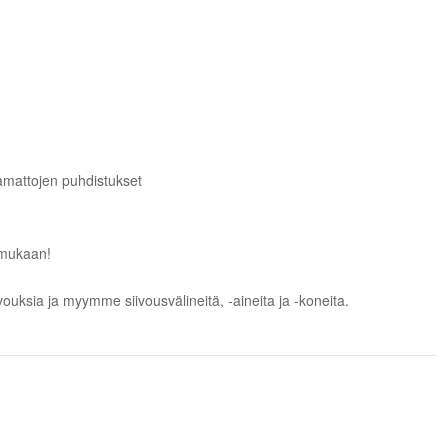
amattojen puhdistukset
 mukaan!
ivouksia
ja myymme
siivousvälineitä, -aineita ja -koneita
.