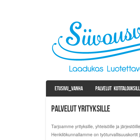
SKIP TO CONTENT
ETUSIVU_VANHA
PALVELUT KOTITALOUKSIL
Menu
Palvelut yrityksille
Tarjoamme yrityksille, yhteisöille ja järjestöi
Henkilökunnallamme on työturvallisuuskortit j