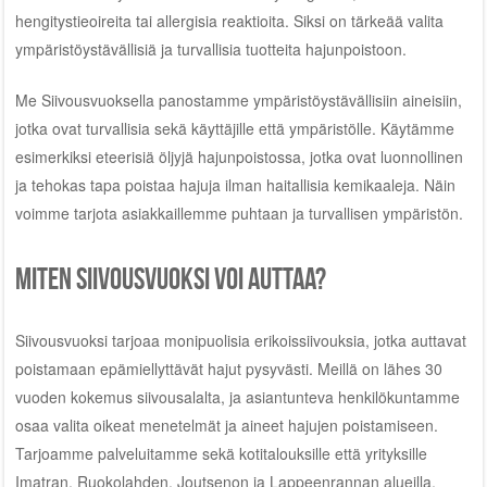
hengitystieoireita tai allergisia reaktioita. Siksi on tärkeää valita
ympäristöystävällisiä ja turvallisia tuotteita hajunpoistoon.
Me Siivousvuoksella panostamme ympäristöystävällisiin aineisiin,
jotka ovat turvallisia sekä käyttäjille että ympäristölle. Käytämme
esimerkiksi eteerisiä öljyjä hajunpoistossa, jotka ovat luonnollinen
ja tehokas tapa poistaa hajuja ilman haitallisia kemikaaleja. Näin
voimme tarjota asiakkaillemme puhtaan ja turvallisen ympäristön.
Miten Siivousvuoksi voi auttaa?
Siivousvuoksi tarjoaa monipuolisia erikoissiivouksia, jotka auttavat
poistamaan epämiellyttävät hajut pysyvästi. Meillä on lähes 30
vuoden kokemus siivousalalta, ja asiantunteva henkilökuntamme
osaa valita oikeat menetelmät ja aineet hajujen poistamiseen.
Tarjoamme palveluitamme sekä kotitalouksille että yrityksille
Imatran, Ruokolahden, Joutsenon ja Lappeenrannan alueilla.