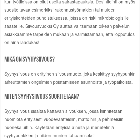
kun työtiloissa on ollut useita sairastapauksia. Desinfiointi on myös
suositeltavaa esimerkiksi rakennustyömaiden tai muiden
erityiskohteiden puhdistuksessa, joissa on riski mikrobiologisille
saasteille. Siivousvuoksi Oy auttaa valitsemaan oikean palvelun
asiakkaamme tarpeiden mukaan ja varmistamaan, että lopputulos
on aina laadukas!
Mikä on syyhysiivous?
Syyhysiivous on erityinen siivousmuoto, joka keskittyy syyhypunkin
aiheuttamien ongelmien poistamiseen asunnoista ja työpaikoista.
Miten syyhysiivous suoritetaan?
Syyhysiivous sisältää kattavan siivouksen, jossa kiinnitetään
huomiota erityisesti vuodevaatteisiin, mattoihin ja pehmeisiin
huonekaluihin. Käytetään erityisiä aineita ja menetelmiä
syyhypunkkien ja niiden munien tuhoamiseksi.