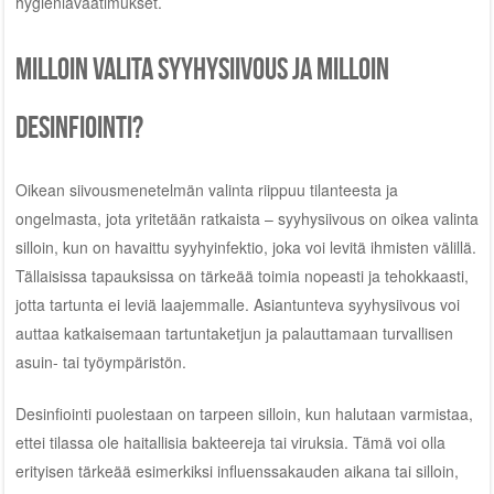
hygieniavaatimukset.
Milloin valita syyhysiivous ja milloin
desinfiointi?
Oikean siivousmenetelmän valinta riippuu tilanteesta ja
ongelmasta, jota yritetään ratkaista – syyhysiivous on oikea valinta
silloin, kun on havaittu syyhyinfektio, joka voi levitä ihmisten välillä.
Tällaisissa tapauksissa on tärkeää toimia nopeasti ja tehokkaasti,
jotta tartunta ei leviä laajemmalle. Asiantunteva syyhysiivous voi
auttaa katkaisemaan tartuntaketjun ja palauttamaan turvallisen
asuin- tai työympäristön.
Desinfiointi puolestaan on tarpeen silloin, kun halutaan varmistaa,
ettei tilassa ole haitallisia bakteereja tai viruksia. Tämä voi olla
erityisen tärkeää esimerkiksi influenssakauden aikana tai silloin,