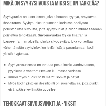
Mikä on syyhysiivous ja miksi se on tärkeää?
Syyhypunkki on pieni loinen, joka aiheuttaa syyhyä, ärsyttävää
ihosairautta. Syyhypunkin torjuminen kodeissa edellyttää
perusteellista siivousta, jotta syyhypunkit ja niiden munat saadaan
poistettua tehokkaasti.
Siivousvuoksi Oy
on Imatran ja
Lappeenrannan alueilla toimiva siivousyritys, joka voi auttaa
vähentämään syyhyinfektion leviämistä ja parantamaan kodin
yleistä hygieniaa.
Syyhysiivouksessa on tärkeää pestä kaikki vuodevaatteet,
pyyhkeet ja vaatteet riittävän kuumassa vedessä.
Imuroi myös huolellisesti matot, sohvat ja patjat.
Myös kodin pintojen desinfiointi on suositeltavaa, jotta punkit
eivät pääse leviämään uudelleen.
Tehokkaat siivousvinkit ja -niksit