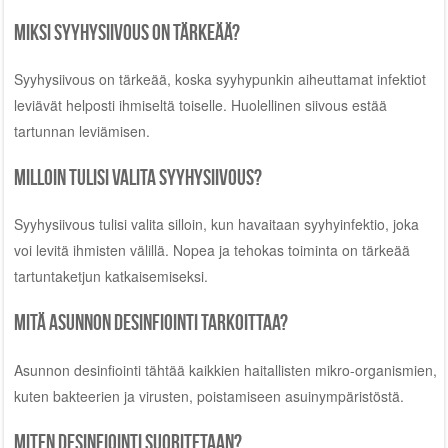
Miksi syyhysiivous on tärkeää?
Syyhysiivous on tärkeää, koska syyhypunkin aiheuttamat infektiot
leviävät helposti ihmiseltä toiselle. Huolellinen siivous estää
tartunnan leviämisen.
Milloin tulisi valita syyhysiivous?
Syyhysiivous tulisi valita silloin, kun havaitaan syyhyinfektio, joka
voi levitä ihmisten välillä. Nopea ja tehokas toiminta on tärkeää
tartuntaketjun katkaisemiseksi.
Mitä asunnon desinfiointi tarkoittaa?
Asunnon desinfiointi tähtää kaikkien haitallisten mikro-organismien,
kuten bakteerien ja virusten, poistamiseen asuinympäristöstä.
Miten desinfiointi suoritetaan?