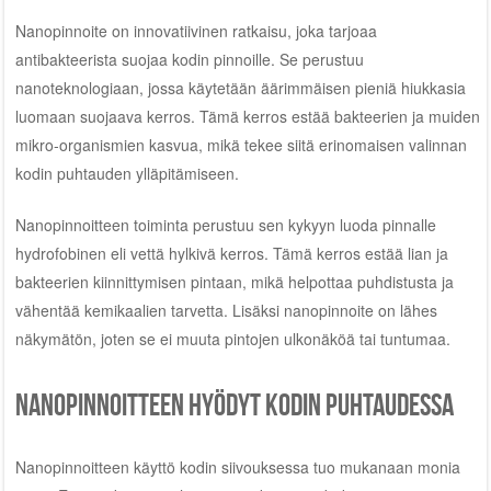
Nanopinnoite on innovatiivinen ratkaisu, joka tarjoaa
antibakteerista suojaa kodin pinnoille. Se perustuu
nanoteknologiaan, jossa käytetään äärimmäisen pieniä hiukkasia
luomaan suojaava kerros. Tämä kerros estää bakteerien ja muiden
mikro-organismien kasvua, mikä tekee siitä erinomaisen valinnan
kodin puhtauden ylläpitämiseen.
Nanopinnoitteen toiminta perustuu sen kykyyn luoda pinnalle
hydrofobinen eli vettä hylkivä kerros. Tämä kerros estää lian ja
bakteerien kiinnittymisen pintaan, mikä helpottaa puhdistusta ja
vähentää kemikaalien tarvetta. Lisäksi nanopinnoite on lähes
näkymätön, joten se ei muuta pintojen ulkonäköä tai tuntumaa.
Nanopinnoitteen hyödyt kodin puhtaudessa
Nanopinnoitteen käyttö kodin siivouksessa tuo mukanaan monia