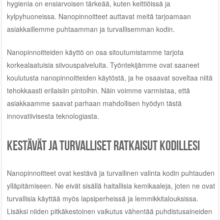
hygienia on ensiarvoisen tärkeää, kuten keittiöissä ja
kylpyhuoneissa. Nanopinnoitteet auttavat meitä tarjoamaan
asiakkaillemme puhtaamman ja turvallisemman kodin.
Nanopinnoitteiden käyttö on osa sitoutumistamme tarjota
korkealaatuisia siivouspalveluita. Työntekijämme ovat saaneet
koulutusta nanopinnoitteiden käytöstä, ja he osaavat soveltaa niitä
tehokkaasti erilaisiin pintoihin. Näin voimme varmistaa, että
asiakkaamme saavat parhaan mahdollisen hyödyn tästä
innovatiivisesta teknologiasta.
Kestävät ja turvalliset ratkaisut kodillesi
Nanopinnoitteet ovat kestävä ja turvallinen valinta kodin puhtauden
ylläpitämiseen. Ne eivät sisällä haitallisia kemikaaleja, joten ne ovat
turvallisia käyttää myös lapsiperheissä ja lemmikkitalouksissa.
Lisäksi niiden pitkäkestoinen vaikutus vähentää puhdistusaineiden