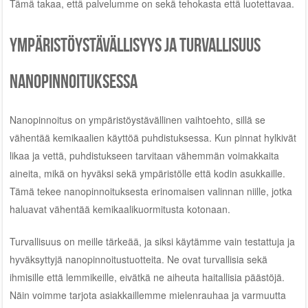
Tämä takaa, että palvelumme on sekä tehokasta että luotettavaa.
Ympäristöystävällisyys ja turvallisuus
nanopinnoituksessa
Nanopinnoitus on ympäristöystävällinen vaihtoehto, sillä se
vähentää kemikaalien käyttöä puhdistuksessa. Kun pinnat hylkivät
likaa ja vettä, puhdistukseen tarvitaan vähemmän voimakkaita
aineita, mikä on hyväksi sekä ympäristölle että kodin asukkaille.
Tämä tekee nanopinnoituksesta erinomaisen valinnan niille, jotka
haluavat vähentää kemikaalikuormitusta kotonaan.
Turvallisuus on meille tärkeää, ja siksi käytämme vain testattuja ja
hyväksyttyjä nanopinnoitustuotteita. Ne ovat turvallisia sekä
ihmisille että lemmikeille, eivätkä ne aiheuta haitallisia päästöjä.
Näin voimme tarjota asiakkaillemme mielenrauhaa ja varmuutta