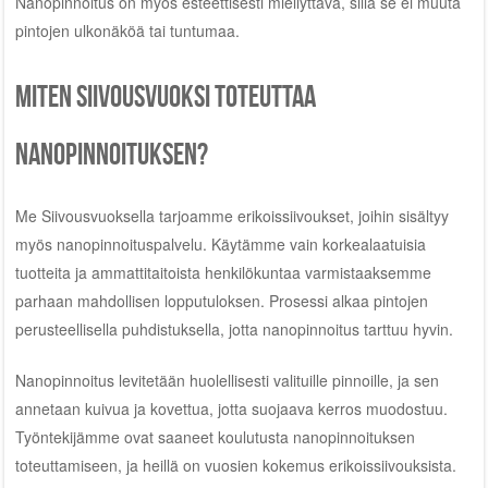
Nanopinnoitus on myös esteettisesti miellyttävä, sillä se ei muuta
pintojen ulkonäköä tai tuntumaa.
Miten Siivousvuoksi toteuttaa
nanopinnoituksen?
Me Siivousvuoksella tarjoamme erikoissiivoukset, joihin sisältyy
myös nanopinnoituspalvelu. Käytämme vain korkealaatuisia
tuotteita ja ammattitaitoista henkilökuntaa varmistaaksemme
parhaan mahdollisen lopputuloksen. Prosessi alkaa pintojen
perusteellisella puhdistuksella, jotta nanopinnoitus tarttuu hyvin.
Nanopinnoitus levitetään huolellisesti valituille pinnoille, ja sen
annetaan kuivua ja kovettua, jotta suojaava kerros muodostuu.
Työntekijämme ovat saaneet koulutusta nanopinnoituksen
toteuttamiseen, ja heillä on vuosien kokemus erikoissiivouksista.