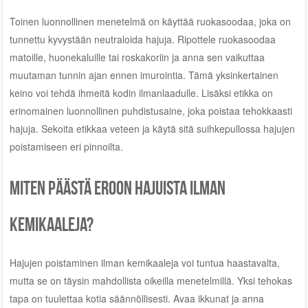
Toinen luonnollinen menetelmä on käyttää ruokasoodaa, joka on
tunnettu kyvystään neutraloida hajuja. Ripottele ruokasoodaa
matoille, huonekaluille tai roskakoriin ja anna sen vaikuttaa
muutaman tunnin ajan ennen imurointia. Tämä yksinkertainen
keino voi tehdä ihmeitä kodin ilmanlaadulle. Lisäksi etikka on
erinomainen luonnollinen puhdistusaine, joka poistaa tehokkaasti
hajuja. Sekoita etikkaa veteen ja käytä sitä suihkepullossa hajujen
poistamiseen eri pinnoilta.
Miten päästä eroon hajuista ilman
kemikaaleja?
Hajujen poistaminen ilman kemikaaleja voi tuntua haastavalta,
mutta se on täysin mahdollista oikeilla menetelmillä. Yksi tehokas
tapa on tuulettaa kotia säännöllisesti. Avaa ikkunat ja anna