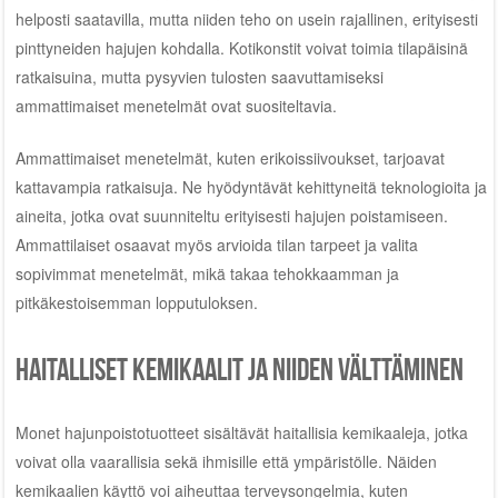
helposti saatavilla, mutta niiden teho on usein rajallinen, erityisesti
pinttyneiden hajujen kohdalla. Kotikonstit voivat toimia tilapäisinä
ratkaisuina, mutta pysyvien tulosten saavuttamiseksi
ammattimaiset menetelmät ovat suositeltavia.
Ammattimaiset menetelmät, kuten erikoissiivoukset, tarjoavat
kattavampia ratkaisuja. Ne hyödyntävät kehittyneitä teknologioita ja
aineita, jotka ovat suunniteltu erityisesti hajujen poistamiseen.
Ammattilaiset osaavat myös arvioida tilan tarpeet ja valita
sopivimmat menetelmät, mikä takaa tehokkaamman ja
pitkäkestoisemman lopputuloksen.
Haitalliset kemikaalit ja niiden välttäminen
Monet hajunpoistotuotteet sisältävät haitallisia kemikaaleja, jotka
voivat olla vaarallisia sekä ihmisille että ympäristölle. Näiden
kemikaalien käyttö voi aiheuttaa terveysongelmia, kuten