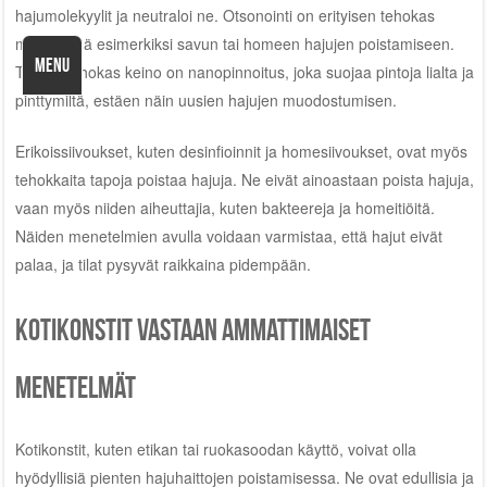
hajumolekyylit ja neutraloi ne. Otsonointi on erityisen tehokas
menetelmä esimerkiksi savun tai homeen hajujen poistamiseen.
MENU
Toinen tehokas keino on nanopinnoitus, joka suojaa pintoja lialta ja
pinttymiltä, estäen näin uusien hajujen muodostumisen.
Erikoissiivoukset, kuten desinfioinnit ja homesiivoukset, ovat myös
tehokkaita tapoja poistaa hajuja. Ne eivät ainoastaan poista hajuja,
vaan myös niiden aiheuttajia, kuten bakteereja ja homeitiöitä.
Näiden menetelmien avulla voidaan varmistaa, että hajut eivät
palaa, ja tilat pysyvät raikkaina pidempään.
Kotikonstit vastaan ammattimaiset
menetelmät
Kotikonstit, kuten etikan tai ruokasoodan käyttö, voivat olla
hyödyllisiä pienten hajuhaittojen poistamisessa. Ne ovat edullisia ja