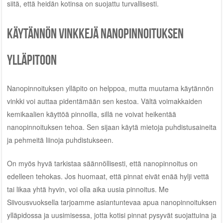
siitä, että heidän kotinsa on suojattu turvallisesti.
Käytännön vinkkejä nanopinnoituksen
ylläpitoon
Nanopinnoituksen ylläpito on helppoa, mutta muutama käytännön
vinkki voi auttaa pidentämään sen kestoa. Vältä voimakkaiden
kemikaalien käyttöä pinnoilla, sillä ne voivat heikentää
nanopinnoituksen tehoa. Sen sijaan käytä mietoja puhdistusaineita
ja pehmeitä liinoja puhdistukseen.
On myös hyvä tarkistaa säännöllisesti, että nanopinnoitus on
edelleen tehokas. Jos huomaat, että pinnat eivät enää hylji vettä
tai likaa yhtä hyvin, voi olla aika uusia pinnoitus. Me
Siivousvuoksella tarjoamme asiantuntevaa apua nanopinnoituksen
ylläpidossa ja uusimisessa, jotta kotisi pinnat pysyvät suojattuina ja