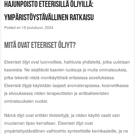
Hajunpoisto eteerisillä öljyillä:
ympäristöystävällinen ratkaisu
Posted on
19 joulukuun, 2024
Mitä ovat eteeriset öljyt?
Eteeriset öljyt ovat luonnollisia, haihtuvia yhdisteitä, jotka uutetaan
kasveista. Ne sisältävät kasvien tuoksuja ja muita ominaisuuksia,
jotka tekevät niistä monikäyttöisiä erilaisissa sovelluksissa.
Eteerisiä öljyjä käytetään laajasti aromaterapiassa, kosmetiikassa
ja siivouksessa niiden terapeuttisten ja antibakteeristen
ominaisuuksien vuoksi.
Nämä öljyt ovat erittäin tiivistettyjä, ja niiden käyttö vaatii vain
muutaman tipan kerrallaan. Eteeriset öljyt ovat
ympäristöystävällinen vaihtoehto synteettisille kemikaaleille, ja ne