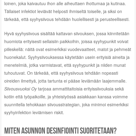
loinen, joka kaivautuu ihon alle aiheuttaen ihottumaa ja kutinaa.
Tällaiset infektiot leviävät helposti ihmiseltä toiselle, ja siksi on
tärkeää, että syyhysiivous tehdään huolellisesti ja perusteellisesti.
Hyvä syyhysiivous sisältää kattavan siivouksen, jossa kiinnitetään
huomiota erityisesti sellaisiin paikkoihin, joissa syyhypunkit voivat
piileskellä: näitä ovat esimerkiksi vuodevaatteet, matot ja pehmeät
huonekalut. Syyhysiivouksessa käytetään usein erityisiä aineita ja
menetelmiä, jotka varmistavat, että syyhypunkit ja niiden munat
tuhoutuvat. On tärkeää, että syyhysiivous tehdään nopeasti
oireiden ilmettyä, jotta tartunta ei pääse leviämään laajemmalle.
Siivousvuoksi Oy
tarjoaa ammattitaitoisia erityissiivouksia sekä
kotiin että työpaikoille, ja yhteistyössä asiakkaan kanssa voimme
suunnitella tehokkaan siivousstrategian, joka minimoi esimerkiksi
syyhyinfektion leviämisen riskit.
Miten asunnon desinfiointi suoritetaan?