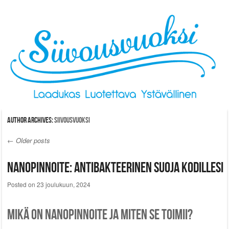
Skip to content
Author Archives:
siivousvuoksi
←
Older posts
Post navigation
Nanopinnoite: antibakteerinen suoja kodillesi
Posted on
23 joulukuun, 2024
Mikä on nanopinnoite ja miten se toimii?