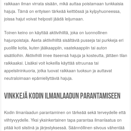
raikkaan ilman virrata sisään, mikä auttaa poistamaan tunkkaisia
hajuja. Tämä on erityisen tärkeää keittiössä ja kylpyhuoneessa,
joissa hajut voivat helposti jäädä leijumaan.
Toinen keino on käyttää aktiivihiiltä, joka on luonnollinen
hajunpoistaja. Aseta aktiivihiiltä sisältäviä pusseja tai purkkeja eri
puolille kotia, kuten jääkaappiin, vaatekaappiin tai auton
sisätiloihin. Aktiivihiili imee itseensä hajuja ja kosteutta, jättäen tilan
raikkaaksi. Lisäksi voit kokeilla käyttää sitruunaa tai
appelsiininkuoria, jotka tuovat raikkaan tuoksun ja auttavat
neutraloimaan epämiellyttäviä hajuja.
Vinkkejä kodin ilmanlaadun parantamiseen
Kodin ilmanlaadun parantaminen on tärkeää sekä terveydelle että
viihtyvyydelle. Yksi yksinkertainen tapa parantaa ilmanlaatua on
pitää koti siistinä ja järjestyksessä. Säännöllinen siivous vähentää