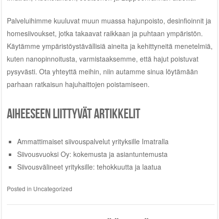
Palveluihimme kuuluvat muun muassa hajunpoisto, desinfioinnit ja
homesiivoukset, jotka takaavat raikkaan ja puhtaan ympäristön.
Käytämme ympäristöystävällisiä aineita ja kehittyneitä menetelmiä,
kuten nanopinnoitusta, varmistaaksemme, että hajut poistuvat
pysyvästi. Ota yhteyttä meihin, niin autamme sinua löytämään
parhaan ratkaisun hajuhaittojen poistamiseen.
Aiheeseen liittyvät artikkelit
Ammattimaiset siivouspalvelut yrityksille Imatralla
Siivousvuoksi Oy: kokemusta ja asiantuntemusta
Siivousvälineet yrityksille: tehokkuutta ja laatua
Posted in
Uncategorized