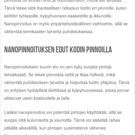
pinnoitus on erittäin ohut ja huomaamaton, mutta silti tehokas.
Tämä tekee siitä ihanteellisen ratkaisun kodin eri pinnoille, kuten
keittiön työtasoille, kylpyhuoneen kaakeleille ja ikkunoille.
Nanopinnoitus on myös ympäristöystävällinen vaihtoehto, sillä se
vähentää kemikaalien tarvetta puhdistuksessa.
Nanopinnoituksen edut kodin pinnoilla
Nanopinnoituksen suurin etu on sen kyky suojata pintoja
tehokkaasti. Se tekee pinnoista vettä ja likaa hylkiviä, mikä
vähentää puhdistuksen tarvetta ja helpottaa kodin ylläpitoa. Tämä
on erityisen hyödyllistä keittiössä ja kylpyhuoneessa, joissa pinnat
altistuvat usein kosteudelle ja lialle.
Lisäksi nanopinnoitus voi pidentää pintojen käyttöikää, sillä se
suojaa niitä kulumiselta ja vaurioilta. Tämä voi säästää rahaa
pitkällä aikavälillä, kun pintojen uusimistarve vähenee.