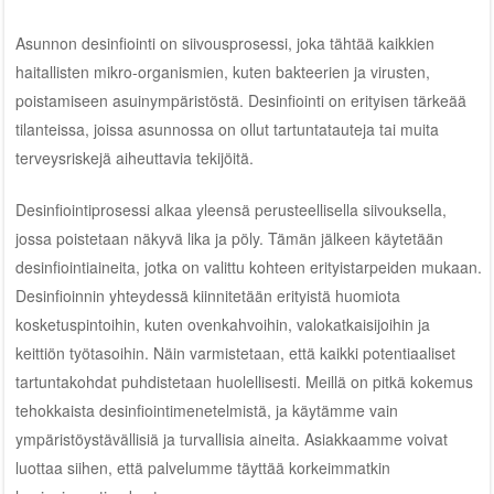
Asunnon desinfiointi on siivousprosessi, joka tähtää kaikkien
haitallisten mikro-organismien, kuten bakteerien ja virusten,
poistamiseen asuinympäristöstä. Desinfiointi on erityisen tärkeää
tilanteissa, joissa asunnossa on ollut tartuntatauteja tai muita
terveysriskejä aiheuttavia tekijöitä.
Desinfiointiprosessi alkaa yleensä perusteellisella siivouksella,
jossa poistetaan näkyvä lika ja pöly. Tämän jälkeen käytetään
desinfiointiaineita, jotka on valittu kohteen erityistarpeiden mukaan.
Desinfioinnin yhteydessä kiinnitetään erityistä huomiota
kosketuspintoihin, kuten ovenkahvoihin, valokatkaisijoihin ja
keittiön työtasoihin. Näin varmistetaan, että kaikki potentiaaliset
tartuntakohdat puhdistetaan huolellisesti. Meillä on pitkä kokemus
tehokkaista desinfiointimenetelmistä, ja käytämme vain
ympäristöystävällisiä ja turvallisia aineita. Asiakkaamme voivat
luottaa siihen, että palvelumme täyttää korkeimmatkin