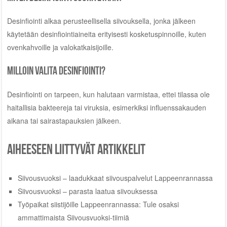
Desinfiointi alkaa perusteellisella siivouksella, jonka jälkeen
käytetään desinfiointiaineita erityisesti kosketuspinnoille, kuten
ovenkahvoille ja valokatkaisijoille.
Milloin valita desinfiointi?
Desinfiointi on tarpeen, kun halutaan varmistaa, ettei tilassa ole
haitallisia bakteereja tai viruksia, esimerkiksi influenssakauden
aikana tai sairastapauksien jälkeen.
Aiheeseen liittyvät artikkelit
Siivousvuoksi – laadukkaat siivouspalvelut Lappeenrannassa
Siivousvuoksi – parasta laatua siivouksessa
Työpaikat siistijöille Lappeenrannassa: Tule osaksi
ammattimaista Siivousvuoksi-tiimiä