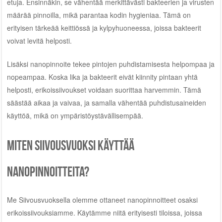
etuja. Ensinnäkin, se vähentää merkittävästi bakteerien ja virusten
määrää pinnoilla, mikä parantaa kodin hygieniaa. Tämä on
erityisen tärkeää keittiössä ja kylpyhuoneessa, joissa bakteerit
voivat levitä helposti.
Lisäksi nanopinnoite tekee pintojen puhdistamisesta helpompaa ja
nopeampaa. Koska lika ja bakteerit eivät kiinnity pintaan yhtä
helposti, erikoissiivoukset voidaan suorittaa harvemmin. Tämä
säästää aikaa ja vaivaa, ja samalla vähentää puhdistusaineiden
käyttöä, mikä on ympäristöystävällisempää.
Miten Siivousvuoksi käyttää
nanopinnoitteita?
Me Siivousvuoksella olemme ottaneet nanopinnoitteet osaksi
erikoissiivouksiamme. Käytämme niitä erityisesti tiloissa, joissa