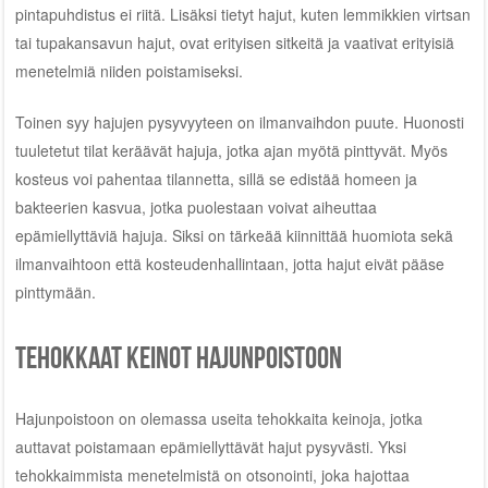
pintapuhdistus ei riitä. Lisäksi tietyt hajut, kuten lemmikkien virtsan
tai tupakansavun hajut, ovat erityisen sitkeitä ja vaativat erityisiä
menetelmiä niiden poistamiseksi.
Toinen syy hajujen pysyvyyteen on ilmanvaihdon puute. Huonosti
tuuletetut tilat keräävät hajuja, jotka ajan myötä pinttyvät. Myös
kosteus voi pahentaa tilannetta, sillä se edistää homeen ja
bakteerien kasvua, jotka puolestaan voivat aiheuttaa
epämiellyttäviä hajuja. Siksi on tärkeää kiinnittää huomiota sekä
ilmanvaihtoon että kosteudenhallintaan, jotta hajut eivät pääse
pinttymään.
Tehokkaat keinot hajunpoistoon
Hajunpoistoon on olemassa useita tehokkaita keinoja, jotka
auttavat poistamaan epämiellyttävät hajut pysyvästi. Yksi
tehokkaimmista menetelmistä on otsonointi, joka hajottaa