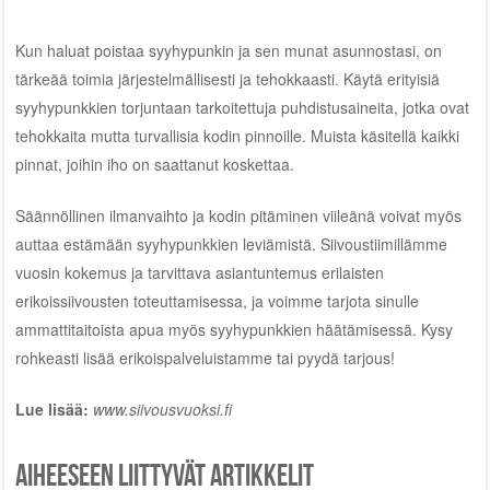
Kun haluat poistaa syyhypunkin ja sen munat asunnostasi, on
tärkeää toimia järjestelmällisesti ja tehokkaasti. Käytä erityisiä
syyhypunkkien torjuntaan tarkoitettuja puhdistusaineita, jotka ovat
tehokkaita mutta turvallisia kodin pinnoille. Muista käsitellä kaikki
pinnat, joihin iho on saattanut koskettaa.
Säännöllinen ilmanvaihto ja kodin pitäminen viileänä voivat myös
auttaa estämään syyhypunkkien leviämistä. Siivoustiimillämme
vuosin kokemus ja tarvittava asiantuntemus erilaisten
erikoissiivousten toteuttamisessa, ja voimme tarjota sinulle
ammattitaitoista apua myös syyhypunkkien häätämisessä. Kysy
rohkeasti lisää erikoispalveluistamme tai pyydä tarjous!
Lue lisää:
www.siivousvuoksi.fi
Aiheeseen liittyvät artikkelit