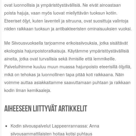
ovat luonnollisia ja ympäristöystävällisiä. Ne eivät ainoastaan
poista hajuja, vaan myös luovat miellyttävän tuoksun kotiin.
Eteeriset öljyt, kuten laventeli ja sitruuna, ovat suosittuja valintoja
niiden raikkaan tuoksun ja antibakteeristen ominaisuuksien vuoksi.
Me Siivousvuoksella tarjoamme erikoissiivouksia, jotka sisältävät
ekologisia hajunpoistoratkaisuja. Käytämme ympäristöystävällisiä
aineita, jotka ovat turvallisia sekä ihmisille että lemmikeille.
Palveluihimme kuuluu muun muassa hajunpoisto eteerisillä öljyillä,
mikä on tehokas ja luonnollinen tapa pitää koti raikkaana. Näin
voimme auttaa asiakkaitamme saavuttamaan puhtaan ja raikkaan
kodin ilman kemikaaleja.
Aiheeseen liittyvät artikkelit
Kodin siivouspalvelut Lappeenrannassa: Anna
siivousammattilaisten hoitaa kotisi puhtaus