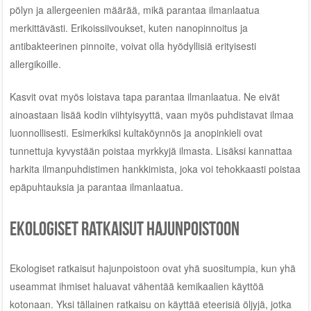
pölyn ja allergeenien määrää, mikä parantaa ilmanlaatua
merkittävästi. Erikoissiivoukset, kuten nanopinnoitus ja
antibakteerinen pinnoite, voivat olla hyödyllisiä erityisesti
allergikoille.
Kasvit ovat myös loistava tapa parantaa ilmanlaatua. Ne eivät
ainoastaan lisää kodin viihtyisyyttä, vaan myös puhdistavat ilmaa
luonnollisesti. Esimerkiksi kultaköynnös ja anopinkieli ovat
tunnettuja kyvystään poistaa myrkkyjä ilmasta. Lisäksi kannattaa
harkita ilmanpuhdistimen hankkimista, joka voi tehokkaasti poistaa
epäpuhtauksia ja parantaa ilmanlaatua.
Ekologiset ratkaisut hajunpoistoon
Ekologiset ratkaisut hajunpoistoon ovat yhä suositumpia, kun yhä
useammat ihmiset haluavat vähentää kemikaalien käyttöä
kotonaan. Yksi tällainen ratkaisu on käyttää eteerisiä öljyjä, jotka