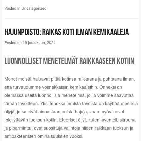
Posted in
Uncategorized
Hajunpoisto: raikas koti ilman kemikaaleja
Posted on
19 joulukuun, 2024
Luonnolliset menetelmät raikkaaseen kotiin
Monet meistä haluavat pitää kotinsa raikkaana ja puhtaana ilman,
että turvaudumme voimakkaisiin kemikaaleihin. Onneksi on
olemassa useita luonnollisia menetelmiä, joilla voimme saavuttaa
tämän tavoitteen. Yksi tehokkaimmista tavoista on käyttää eteerisiä
öljyjä, jotka eivät ainoastaan poista hajuja, vaan myös luovat
miellyttävän tuoksun kotiin. Eteeriset öljyt, kuten laventeli, sitruuna
ja piparminttu, ovat suosittuja valintoja niiden raikkaan tuoksun ja
antibakteeristen ominaisuuksien vuoksi.