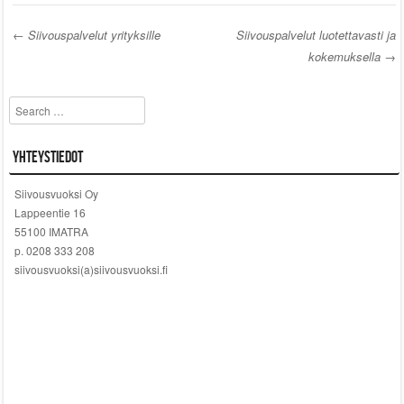
←
Siivouspalvelut yrityksille
Siivouspalvelut luotettavasti ja
kokemuksella
→
Post navigation
Search
Yhteystiedot
Siivousvuoksi Oy
Lappeentie 16
55100 IMATRA
p. 0208 333 208
siivousvuoksi(a)siivousvuoksi.fi