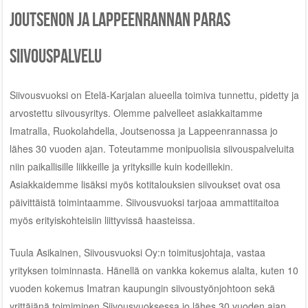
Joutsenon ja Lappeenrannan paras
siivouspalvelu
Siivousvuoksi on Etelä-Karjalan alueella toimiva tunnettu, pidetty ja
arvostettu siivousyritys. Olemme palvelleet asiakkaitamme
Imatralla, Ruokolahdella, Joutsenossa ja Lappeenrannassa jo
lähes 30 vuoden ajan. Toteutamme monipuolisia siivouspalveluita
niin paikallisille liikkeille ja yrityksille kuin kodeillekin.
Asiakkaidemme lisäksi myös kotitalouksien siivoukset ovat osa
päivittäistä toimintaamme. Siivousvuoksi tarjoaa ammattitaitoa
myös erityiskohteisiin liittyvissä haasteissa.
Tuula Asikainen, Siivousvuoksi Oy:n toimitusjohtaja, vastaa
yrityksen toiminnasta. Hänellä on vankka kokemus alalta, kuten 10
vuoden kokemus Imatran kaupungin siivoustyönjohtoon sekä
yrittäjänä toimiminen Siivousvuoksessa jo lähes 30 vuoden ajan.