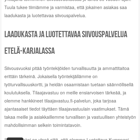
Tuula tukee tiimiämme ja varmistaa, että jokainen asiakas saa
laadukasta ja luotettavaa siivouspalvelua.
Laadukasta ja luotettavaa siivouspalvelua
Etelä-Karjalassa
Siivousvuoksi pitää työntekijöiden turvallisuutta ja ammattitaitoa
erittäin tärkeinä. Jokaisella työntekijällämme on
työturvallisuuskortti, ja heidän osaamistaan tuetaan säännöllisellä
koulutuksella. Tilaajavastuu on meille ensiarvoisen tärkeää, ja
olemme hankkineet tilaajavastuu.fi-palvelun, joka tarjoaa
ajantasaiset tiedot täyttäen tilaajavastuulain vaatimukset. Tämä
takaa meille ja asiakkaillemme turvallisen ja vastuullisen yhteistyön
mahdollisimman selkein toimintatavoin.
Siivousvuoksi on ylpeä siitä, että olemme Luotettava Kumppani.