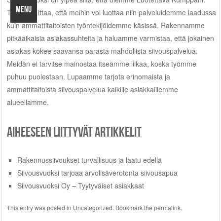
MENU
Tämä osoittaa, että meihin voi luottaa niin palveluidemme laadussa
kuin ammattitaitoisten työntekijöidemme käsissä. Rakennamme
pitkäaikaisia asiakassuhteita ja haluamme varmistaa, että jokainen
asiakas kokee saavansa parasta mahdollista siivouspalvelua.
Meidän ei tarvitse mainostaa itseämme liikaa, koska työmme
puhuu puolestaan. Lupaamme tarjota erinomaista ja
ammattitaitoista siivouspalvelua kaikille asiakkaillemme
alueellamme.
Aiheeseen liittyvät artikkelit
Rakennussiivoukset turvallisuus ja laatu edellä
Siivousvuoksi tarjoaa arvolisäverotonta siivousapua
Siivousvuoksi Oy – Tyytyväiset asiakkaat
This entry was posted in
Uncategorized
. Bookmark the
permalink
.