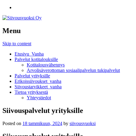
Menu
Skip to content
Etusivu_Vanha
Palvelut kotitalouksille
Kotitalousvähennys
Arvolisäverottoman sosiaalipalvelun tukipalvelut
Palvelut yrityksille
Erikoissiivoukset_vanha
Siivoustarvikkeet_vanha
Tietoa yrityksestä
Yhteystiedot
Siivouspalvelut yrityksille
Posted on
18 tammikuun, 2024
by
siivousvuoksi