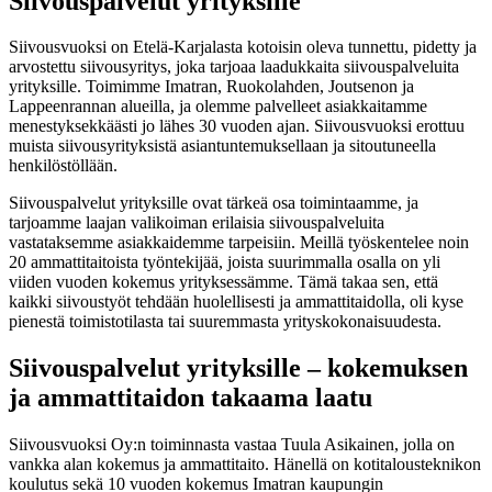
Siivouspalvelut yrityksille
Siivousvuoksi on Etelä-Karjalasta kotoisin oleva tunnettu, pidetty ja
arvostettu siivousyritys, joka tarjoaa laadukkaita siivouspalveluita
yrityksille. Toimimme Imatran, Ruokolahden, Joutsenon ja
Lappeenrannan alueilla, ja olemme palvelleet asiakkaitamme
menestyksekkäästi jo lähes 30 vuoden ajan. Siivousvuoksi erottuu
muista siivousyrityksistä asiantuntemuksellaan ja sitoutuneella
henkilöstöllään.
Siivouspalvelut yrityksille ovat tärkeä osa toimintaamme, ja
tarjoamme laajan valikoiman erilaisia siivouspalveluita
vastataksemme asiakkaidemme tarpeisiin. Meillä työskentelee noin
20 ammattitaitoista työntekijää, joista suurimmalla osalla on yli
viiden vuoden kokemus yrityksessämme. Tämä takaa sen, että
kaikki siivoustyöt tehdään huolellisesti ja ammattitaidolla, oli kyse
pienestä toimistotilasta tai suuremmasta yrityskokonaisuudesta.
Siivouspalvelut yrityksille – kokemuksen
ja ammattitaidon takaama laatu
Siivousvuoksi Oy:n toiminnasta vastaa Tuula Asikainen, jolla on
vankka alan kokemus ja ammattitaito. Hänellä on kotitalousteknikon
koulutus sekä 10 vuoden kokemus Imatran kaupungin