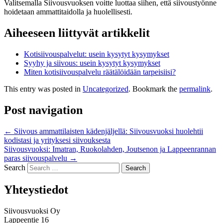
Valitsemalla Siivousvuoksen voitte luottaa siihen, että siivoustyönne
hoidetaan ammattitaidolla ja huolellisesti.
Aiheeseen liittyvät artikkelit
Kotisiivouspalvelut: usein kysytyt kysymykset
Syyhy ja siivous: usein kysytyt kysymykset
Miten kotisiivouspalvelu räätälöidään tarpeisiisi?
This entry was posted in
Uncategorized
. Bookmark the
permalink
.
Post navigation
←
Siivous ammattilaisten kädenjäljellä: Siivousvuoksi huolehtii
kodistasi ja yrityksesi siivouksesta
Siivousvuoksi: Imatran, Ruokolahden, Joutsenon ja Lappeenrannan
paras siivouspalvelu
→
Search
Yhteystiedot
Siivousvuoksi Oy
Lappeentie 16