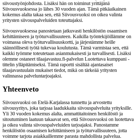
siivoustyönjohdosta. Lisäksi hän on toiminut yrittäjänä
Siivousvuoksessa jo lähes 30 vuoden ajan. Tämä pitkäaikainen
kokemus alalta takaa sen, että Siivousvuoksi on oikea valinta
yritysten siivouspalveluiden toteuttajaksi.
Siivousvuoksessa panostetaan jatkuvasti henkilöstön osaamisen
kehittämiseen ja työturvallisuuteen. Kaikilla työntekijöillämme on
voimassa oleva työturvallisuuskortti, ja järjestämme heille
säännöllisesti työtä tukevaa koulutusta. Tämä varmistaa sen, että
kaikki työmme toteutetaan asianmukaisesti ja turvallisesti. Lisäksi
olemme ostaneet tilaajavastuu.fi-palvelun Luotettava kumppani -
tittelin ylläpitämiseksi. Tämä raportti sisältää ajantasaiset
tilaajavastuulain mukaiset tiedot, mikä on tärkeää yritysten
valinnassa palveluntarjoajaksi.
Yhteenveto
Siivousvuoksi on Etelä-Karjalassa tunnettu ja arvostettu
siivousyritys, joka tarjoaa laadukkaita siivouspalveluita yrityksille.
Yli 30 vuoden kokemus alalta, ammattitaitoinen henkilöstö ja
sitoutuminen laatuun takaavat sen, että Siivousvuoksi on luotettava
ja oikea valinta siivouspalveluiden tarjoajaksi. Panostamme
henkilöstön osaamisen kehittämiseen ja työturvallisuuteen, jotta
voimme tarjota asiakkaillemme parasta mahdollista palvelua.