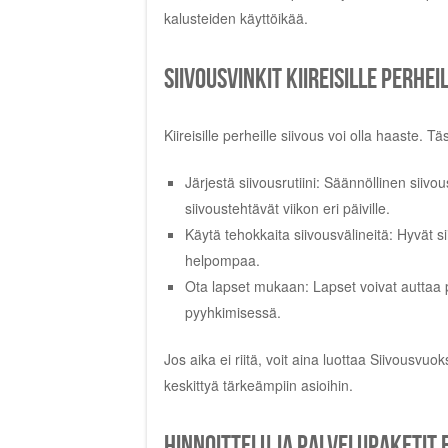
kalusteiden käyttöikää.
Siivousvinkit kiireisille perhei
Kiireisille perheille siivous voi olla haaste. 
Järjestä siivousrutiini: Säännöllinen siivou
siivoustehtävät viikon eri päiville.
Käytä tehokkaita siivousvälineitä: Hyvät 
helpompaa.
Ota lapset mukaan: Lapset voivat auttaa p
pyyhkimisessä.
Jos aika ei riitä, voit aina luottaa Siivousvu
keskittyä tärkeämpiin asioihin.
Hinnoittelu ja palvelupaketit