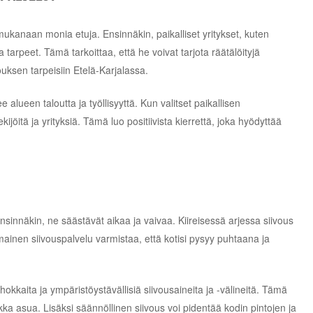
mukanaan monia etuja. Ensinnäkin, paikalliset yritykset, kuten
a tarpeet. Tämä tarkoittaa, että he voivat tarjota räätälöityjä
vouksen tarpeisiin Etelä-Karjalassa.
e alueen taloutta ja työllisyyttä. Kun valitset paikallisen
kijöitä ja yrityksiä. Tämä luo positiivista kierrettä, joka hyödyttää
nsinnäkin, ne säästävät aikaa ja vaivaa. Kiireisessä arjessa siivous
mainen siivouspalvelu varmistaa, että kotisi pysyy puhtaana ja
hokkaita ja ympäristöystävällisiä siivousaineita ja -välineitä. Tämä
ikka asua. Lisäksi säännöllinen siivous voi pidentää kodin pintojen ja