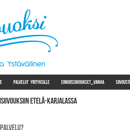
LE
PALVELUT YRITYKSILLE
ERIKOISSIIVOUKSET_VANHA
SIIVOUS
isiivouksiin Etelä-Karjalassa
spalvelu?