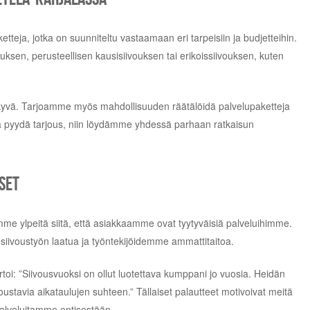
tteja, jotka on suunniteltu vastaamaan eri tarpeisiin ja budjetteihin.
vouksen, perusteellisen kausisiivouksen tai erikoissiivouksen, kuten
äkyvä. Tarjoamme myös mahdollisuuden räätälöidä palvelupaketteja
ja pyydä tarjous, niin löydämme yhdessä parhaan ratkaisun
set
emme ylpeitä siitä, että asiakkaamme ovat tyytyväisiä palveluihimme.
 siivoustyön laatua ja työntekijöidemme ammattitaitoa.
toi: ”Siivousvuoksi on ollut luotettava kumppani jo vuosia. Heidän
joustavia aikataulujen suhteen.” Tällaiset palautteet motivoivat meitä
alveluitamme entisestään.