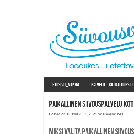
SKIP TO CONTENT
ETUSIVU_VANHA
PALVELUT KOTITALOUKSIL
Menu
Paikallinen siivouspalvelu kot
Posted on
18 syyskuun, 2024
by
siivousvuoksi
Miksi valita paikallinen siivou