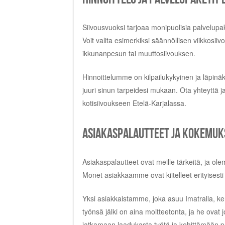
Siivousvuoksi tarjoaa monipuolisia palvelupake
Voit valita esimerkiksi säännöllisen viikkosii
ikkunanpesun tai muuttosiivouksen.
Hinnoittelumme on kilpailukykyinen ja läpin
juuri sinun tarpeidesi mukaan. Ota yhteyttä 
kotisiivoukseen Etelä-Karjalassa.
Asiakaspalautteet ja kokemuk
Asiakaspalautteet ovat meille tärkeitä, ja ol
Monet asiakkaamme ovat kiitelleet erityisesti
Yksi asiakkaistamme, joka asuu Imatralla, ker
työnsä jälki on aina moitteetonta, ja he ovat 
jatkamaan laadukasta työtä ja kehittämään p