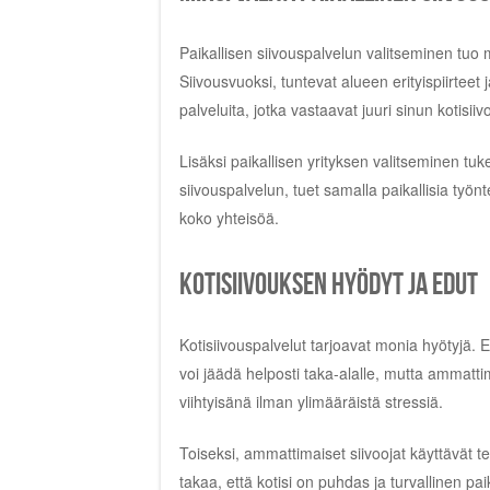
Paikallisen siivouspalvelun valitseminen tuo 
Siivousvuoksi, tuntevat alueen erityispiirteet j
palveluita, jotka vastaavat juuri sinun kotisii
Lisäksi paikallisen yrityksen valitseminen tuke
siivouspalvelun, tuet samalla paikallisia työnte
koko yhteisöä.
Kotisiivouksen hyödyt ja edut
Kotisiivouspalvelut tarjoavat monia hyötyjä. E
voi jäädä helposti taka-alalle, mutta ammatti
viihtyisänä ilman ylimääräistä stressiä.
Toiseksi, ammattimaiset siivoojat käyttävät te
takaa, että kotisi on puhdas ja turvallinen pa