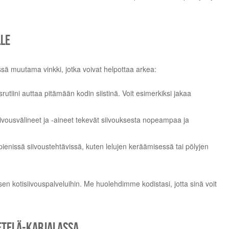
lle
Tässä muutama vinkki, jotka voivat helpottaa arkea:
srutiini auttaa pitämään kodin siistinä. Voit esimerkiksi jakaa
siivousvälineet ja -aineet tekevät siivouksesta nopeampaa ja
ienissä siivoustehtävissä, kuten lelujen keräämisessä tai pölyjen
oksen kotisiivouspalveluihin. Me huolehdimme kodistasi, jotta sinä voit
 Etelä-Karjalassa