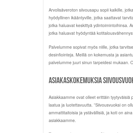
Arvolisäveroton siivousapu sopii kaikille, jot
hyödyllinen ikääntyville, jotka saattavat tarvit
jotka haluavat keskittyä ydintoimintoihinsa. 
jotka haluavat hyödyntää kotitalousvähennys
Palvelumme sopivat myös niille, jotka tarvitse
desinfiointeja. Meillä on kokemusta ja asian
palvelumme juuri sinun tarpeidesi mukaan. Ot
Asiakaskokemuksia siivousvuo
Asiakkaamme ovat olleet erittäin tyytyväisiä 
laatua ja luotettavuutta. ”Siivousvuoksi on o
ammattitaitoisia ja ystävällisiä, ja koti on ain
asiakkaamme.