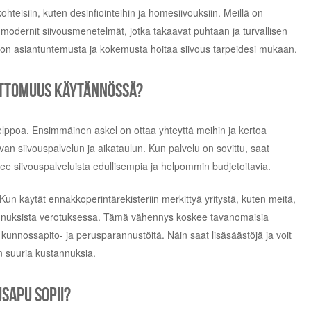
isiin, kuten desinfiointeihin ja homesiivouksiin. Meillä on
modernit siivousmenetelmät, jotka takaavat puhtaan ja turvallisen
lä on asiantuntemusta ja kokemusta hoitaa siivous tarpeidesi mukaan.
ottomuus käytännössä?
ppoa. Ensimmäinen askel on ottaa yhteyttä meihin ja kertoa
an siivouspalvelun ja aikataulun. Kun palvelu on sovittu, saat
ee siivouspalveluista edullisempia ja helpommin budjetoitavia.
n käytät ennakkoperintärekisteriin merkittyä yritystä, kuten meitä,
annuksista verotuksessa. Tämä vähennys koskee tavanomaisia
 kunnossapito- ja perusparannustöitä. Näin saat lisäsäästöjä ja voit
an suuria kustannuksia.
sapu sopii?