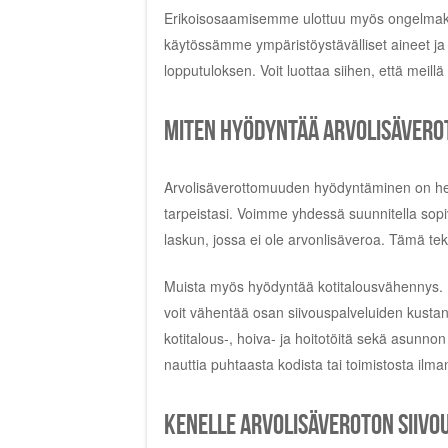
Erikoisosaamisemme ulottuu myös ongelmakohte
käytössämme ympäristöystävälliset aineet ja 
lopputuloksen. Voit luottaa siihen, että meil
Miten hyödyntää arvolisäver
Arvolisäverottomuuden hyödyntäminen on hel
tarpeistasi. Voimme yhdessä suunnitella sopiv
laskun, jossa ei ole arvonlisäveroa. Tämä tek
Muista myös hyödyntää kotitalousvähennys. Ku
voit vähentää osan siivouspalveluiden kust
kotitalous-, hoiva- ja hoitotöitä sekä asunnon
nauttia puhtaasta kodista tai toimistosta ilm
Kenelle arvolisäveroton siivou