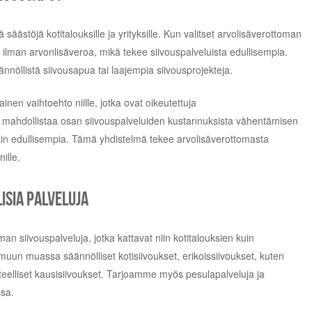
säästöjä kotitalouksille ja yrityksille. Kun valitset arvolisäverottoman
 ilman arvonlisäveroa, mikä tekee siivouspalveluista edullisempia.
äännöllistä siivousapua tai laajempia siivousprojekteja.
nen vaihtoehto niille, jotka ovat oikeutettuja
 mahdollistaa osan siivouspalveluiden kustannuksista vähentämisen
kin edullisempia. Tämä yhdistelmä tekee arvolisäverottomasta
ille.
isia palveluja
an siivouspalveluja, jotka kattavat niin kotitalouksien kuin
muun muassa säännölliset kotisiivoukset, erikoissiivoukset, kuten
teelliset kausisiivoukset. Tarjoamme myös pesulapalveluja ja
sa.