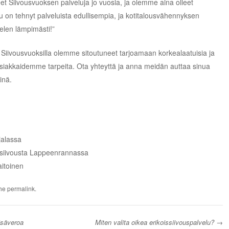
t Siivousvuoksen palveluja jo vuosia, ja olemme aina olleet
u on tehnyt palveluista edullisempia, ja kotitalousvähennyksen
len lämpimästi!”
iivousvuoksilla olemme sitoutuneet tarjoamaan korkealaatuisia ja
t asiakkaidemme tarpeita. Ota yhteyttä ja anna meidän auttaa sinua
inä.
jalassa
tisiivousta Lappeenrannassa
aitoinen
the
permalink
.
isäveroa
Miten valita oikea erikoissiivouspalvelu?
→