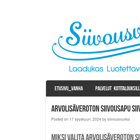
SKIP TO CONTENT
ETUSIVU_VANHA
PALVELUT KOTITALOUKSIL
Menu
Arvolisäveroton siivousapu Si
Posted on
17 syyskuun, 2024
by
siivousvuoksi
Miksi valita arvolisäveroton s