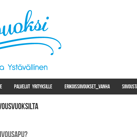
LE
PALVELUT YRITYKSILLE
ERIKOISSIIVOUKSET_VANHA
SIIVOUS
ivousvuoksilta
iivousapu?