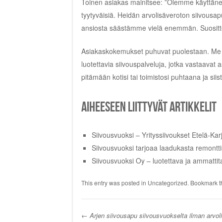
Toinen asiakas mainitsee: ”Olemme käyttänee
tyytyväisiä. Heidän arvolisäveroton siivousap
ansiosta säästämme vielä enemmän. Suositte
Asiakaskokemukset puhuvat puolestaan. Me S
luotettavia siivouspalveluja, jotka vastaava
pitämään kotisi tai toimistosi puhtaana ja siist
Aiheeseen liittyvät artikkelit
Siivousvuoksi – Yrityssiivoukset Etelä-Kar
Siivousvuoksi tarjoaa laadukasta remont
Siivousvuoksi Oy – luotettava ja ammattit
This entry was posted in
Uncategorized
. Bookmark 
←
Arjen siivousapu siivousvuokselta ilman arvol