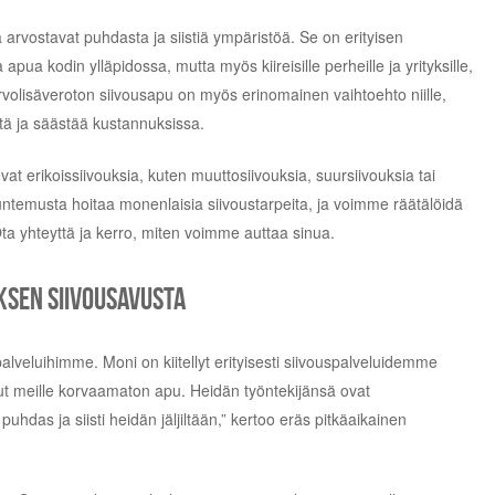
ka arvostavat puhdasta ja siistiä ympäristöä. Se on erityisen
a apua kodin ylläpidossa, mutta myös kiireisille perheille ja yrityksille,
Arvolisäveroton siivousapu on myös erinomainen vaihtoehto niille,
tä ja säästää kustannuksissa.
vat erikoissiivouksia, kuten muuttosiivouksia, suursiivouksia tai
tuntemusta hoitaa monenlaisia siivoustarpeita, ja voimme räätälöidä
a yhteyttä ja kerro, miten voimme auttaa sinua.
ksen siivousavusta
palveluihimme. Moni on kiitellyt erityisesti siivouspalveluidemme
llut meille korvaamaton apu. Heidän työntekijänsä ovat
a puhdas ja siisti heidän jäljiltään,” kertoo eräs pitkäaikainen