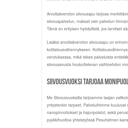
Arvolisäveroton siivousapu tarjoaa merkittäviä 
siivouspalvelun, maksat vain palvelun hinnan
Tämä on erityisen hyödyllistä, jos tarvitset s
Lisäksi arvolisäveroton siivousapu on erinomai
kotitalousvähennykseen. Kotitalousvähennys
verotuksessa, mikä tekee palveluista entistä
siivousavusta houkuttelevan vaihtoehdon mon
Siivousvuoksi tarjoaa monipuol
Me Siivousvuoksilla tarjoamme laajan valikoim
yritystenkin tarpeet. Palveluihimme kuuluvat 
nanopinnoitukset ja hajunpoistot, sekä perus
pyykkihuoltoa yhteistyössä Pesuhelmen kans