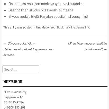
Rakennussiivouksen merkitys työturvallisuudelle
Säännöllinen siivous pitää kodin puhtaana
Siivousvuoksi: Etelä-Karjalan suosituin siivousyritys!
This entry was posted in
Uncategorized
. Bookmark the
permalink
.
←
Siivousvuoksi Oy –
Miten ikkunanpesu tehdään
Rakennussiivoukset Lappeenrannan
tehokkaasti?
→
Post navigation
alueella
Search
Yhteystiedot
Siivousvuoksi Oy
Lappeentie 16
55100 IMATRA
p. 0208 333 208