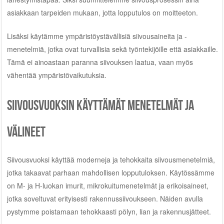
asiakkaan tarpeiden mukaan, jotta lopputulos on moitteeton.
Lisäksi käytämme ympäristöystävällisiä siivousaineita ja -
menetelmiä, jotka ovat turvallisia sekä työntekijöille että asiakkaille.
Tämä ei ainoastaan paranna siivouksen laatua, vaan myös
vähentää ympäristövaikutuksia.
Siivousvuoksin käyttämät menetelmät ja
välineet
Siivousvuoksi käyttää moderneja ja tehokkaita siivousmenetelmiä,
jotka takaavat parhaan mahdollisen lopputuloksen. Käytössämme
on M- ja H-luokan imurit, mikrokuitumenetelmät ja erikoisaineet,
jotka soveltuvat erityisesti rakennussiivoukseen. Näiden avulla
pystymme poistamaan tehokkaasti pölyn, lian ja rakennusjätteet.