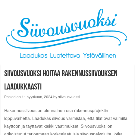
Skip to content
Siivousvuoksi hoitaa rakennussiivouksen
laadukkaasti
Posted on
11 syyskuun, 2024
by
siivousvuoksi
Rakennussiivous on olennainen osa rakennusprojektin
loppuvaihetta. Laadukas siivous varmistaa, että tilat ovat valmiita
käyttöön ja täyttävät kaikki vaatimukset. Siivousvuoksi on
erikoistunut tarjoamaan korkealaatuisia siivouspalveluita, jotka