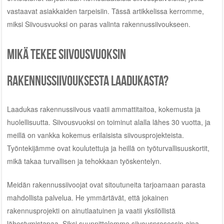
vastaavat asiakkaiden tarpeisiin. Tässä artikkelissa kerromme,
miksi Siivousvuoksi on paras valinta rakennussiivoukseen.
Mikä tekee Siivousvuoksin
rakennussiivouksesta laadukasta?
Laadukas rakennussiivous vaatii ammattitaitoa, kokemusta ja
huolellisuutta. Siivousvuoksi on toiminut alalla lähes 30 vuotta, ja
meillä on vankka kokemus erilaisista siivousprojekteista.
Työntekijämme ovat koulutettuja ja heillä on työturvallisuuskortit,
mikä takaa turvallisen ja tehokkaan työskentelyn.
Meidän rakennussiivoojat ovat sitoutuneita tarjoamaan parasta
mahdollista palvelua. He ymmärtävät, että jokainen
rakennusprojekti on ainutlaatuinen ja vaatii yksilöllistä
lähestymistapaa. Siksi suunnittelemme siivousprosessin aina