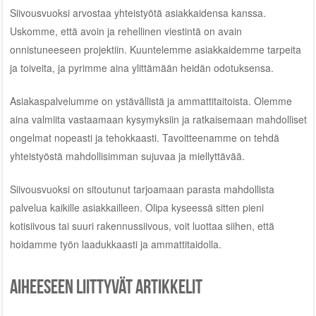
Siivousvuoksi arvostaa yhteistyötä asiakkaidensa kanssa.
Uskomme, että avoin ja rehellinen viestintä on avain
onnistuneeseen projektiin. Kuuntelemme asiakkaidemme tarpeita
ja toiveita, ja pyrimme aina ylittämään heidän odotuksensa.
Asiakaspalvelumme on ystävällistä ja ammattitaitoista. Olemme
aina valmiita vastaamaan kysymyksiin ja ratkaisemaan mahdolliset
ongelmat nopeasti ja tehokkaasti. Tavoitteenamme on tehdä
yhteistyöstä mahdollisimman sujuvaa ja miellyttävää.
Siivousvuoksi on sitoutunut tarjoamaan parasta mahdollista
palvelua kaikille asiakkailleen. Olipa kyseessä sitten pieni
kotisiivous tai suuri rakennussiivous, voit luottaa siihen, että
hoidamme työn laadukkaasti ja ammattitaidolla.
Aiheeseen liittyvät artikkelit