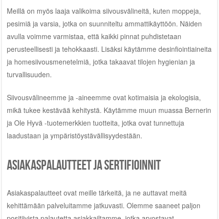
Meillä on myös laaja valikoima siivousvälineitä, kuten moppeja,
pesimiä ja varsia, jotka on suunniteltu ammattikäyttöön. Näiden
avulla voimme varmistaa, että kaikki pinnat puhdistetaan
perusteellisesti ja tehokkaasti. Lisäksi käytämme desinfiointiaineita
ja homesiivousmenetelmiä, jotka takaavat tilojen hygienian ja
turvallisuuden.
Siivousvälineemme ja -aineemme ovat kotimaisia ja ekologisia,
mikä tukee kestävää kehitystä. Käytämme muun muassa Bernerin
ja Ole Hyvä -tuotemerkkien tuotteita, jotka ovat tunnettuja
laadustaan ja ympäristöystävällisyydestään.
Asiakaspalautteet ja sertifioinnit
Asiakaspalautteet ovat meille tärkeitä, ja ne auttavat meitä
kehittämään palveluitamme jatkuvasti. Olemme saaneet paljon
positiivista palautetta asiakkailtamme, jotka arvostavat