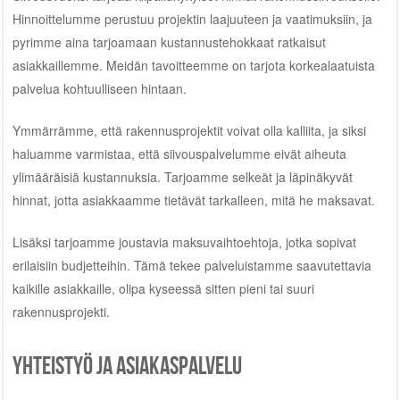
Hinnoittelumme perustuu projektin laajuuteen ja vaatimuksiin, ja
pyrimme aina tarjoamaan kustannustehokkaat ratkaisut
asiakkaillemme. Meidän tavoitteemme on tarjota korkealaatuista
palvelua kohtuulliseen hintaan.
Ymmärrämme, että rakennusprojektit voivat olla kalliita, ja siksi
haluamme varmistaa, että siivouspalvelumme eivät aiheuta
ylimääräisiä kustannuksia. Tarjoamme selkeät ja läpinäkyvät
hinnat, jotta asiakkaamme tietävät tarkalleen, mitä he maksavat.
Lisäksi tarjoamme joustavia maksuvaihtoehtoja, jotka sopivat
erilaisiin budjetteihin. Tämä tekee palveluistamme saavutettavia
kaikille asiakkaille, olipa kyseessä sitten pieni tai suuri
rakennusprojekti.
Yhteistyö ja asiakaspalvelu