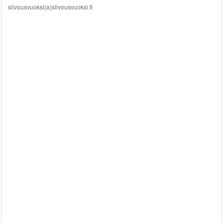
siivousvuoksi(a)siivousvuoksi.fi