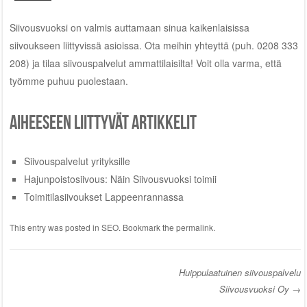
Siivousvuoksi on valmis auttamaan sinua kaikenlaisissa
siivoukseen liittyvissä asioissa. Ota meihin yhteyttä (puh. 0208 333
208) ja tilaa siivouspalvelut ammattilaisilta! Voit olla varma, että
työmme puhuu puolestaan.
Aiheeseen liittyvät artikkelit
Siivouspalvelut yrityksille
Hajunpoistosiivous: Näin Siivousvuoksi toimii
Toimitilasiivoukset Lappeenrannassa
This entry was posted in
SEO
. Bookmark the
permalink
.
Huippulaatuinen siivouspalvelu
Siivousvuoksi Oy
→
Post navigation