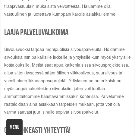
tilaajavastuulain mukaisista velvoitteista. Haluamme olla
vastuullinen ja luotettava kumppani kaikille asiakkaillemme.
Laaja palveluvalikoima
Siivousvuoksi tarjoaa monipuolisia siivouspalveluita. Hoidamme
siivouksia niin paikallisille liikkeille ja yrityksille kuin myös yksityisille
kotitalouksille. Meiltä saat apua kaikenlaisissa siivousprojekteissa,
olipa sitten kyseessä säännöllinen viikkosiivous, suursiivous tai
vuosittainen ikkunanpesuprojekti. Yrityksemme on erikoistunut
myös ongelmakohteiden siivouksiin, joten voit luottaa
ammattitaitoomme haastavammissakin kohteissa. Palvelumme
räätälöidään aina asiakkaan tarpeiden mukaan, jotta voit olla
varma saavasi juuri sinulle sopivat siivouspalvelut.
MENU
Ota rohkeasti yhteyttä!