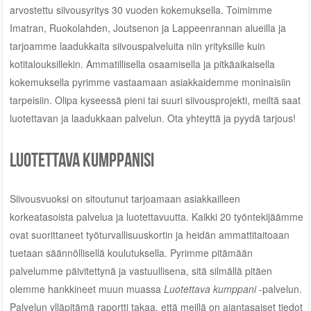
arvostettu siivousyritys 30 vuoden kokemuksella. Toimimme
Imatran, Ruokolahden, Joutsenon ja Lappeenrannan alueilla ja
tarjoamme laadukkaita siivouspalveluita niin yrityksille kuin
kotitalouksillekin. Ammatillisella osaamisella ja pitkäaikaisella
kokemuksella pyrimme vastaamaan asiakkaidemme moninaisiin
tarpeisiin. Olipa kyseessä pieni tai suuri siivousprojekti, meiltä saat
luotettavan ja laadukkaan palvelun. Ota yhteyttä ja pyydä tarjous!
Luotettava kumppanisi
Siivousvuoksi on sitoutunut tarjoamaan asiakkailleen
korkeatasoista palvelua ja luotettavuutta. Kaikki 20 työntekijäämme
ovat suorittaneet työturvallisuuskortin ja heidän ammattitaitoaan
tuetaan säännöllisellä koulutuksella. Pyrimme pitämään
palvelumme päivitettynä ja vastuullisena, sitä silmällä pitäen
olemme hankkineet muun muassa
Luotettava kumppani
-palvelun.
Palvelun ylläpitämä raportti takaa, että meillä on ajantasaiset tiedot