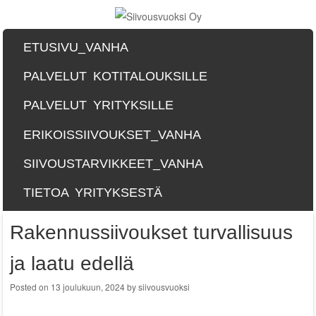
SKIP TO CONTENT
ETUSIVU_VANHA
Menu
PALVELUT KOTITALOUKSILLE
PALVELUT YRITYKSILLE
ERIKOISSIIVOUKSET_VANHA
SIIVOUSTARVIKKEET_VANHA
TIETOA YRITYKSESTÄ
Rakennussiivoukset turvallisuus
ja laatu edellä
Posted on
13 joulukuun, 2024
by
siivousvuoksi