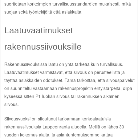
suoritetaan korkeimpien turvallisuusstandardien mukaisesti, mikä
suojaa sekä työntekijöitä että asiakkaita.
Laatuvaatimukset
rakennussiivouksille
Rakennussiivouksissa laatu on yhtä tärkeää kuin turvallisuus.
Laatuvaatimukset varmistavat, että siivous on perusteellista ja
täyttää asiakkaiden odotukset. Tämä tarkoittaa, että siivouspalvelut
on suunniteltu vastaamaan rakennusprojektin erityistarpeita, olipa
kyseessä sitten P1-luokan siivous tai rakennuksen aikainen
siivous.
Siivousvuoksi on sitoutunut tarjoamaan korkealaatuisia
rakennussiivouksia Lappeenranta alueella. Meillä on lähes 30
vuoden kokemus alalta, ja asiantuntemuksemme kattaa