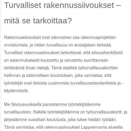
Turvalliset rakennussiivoukset –
mitä se tarkoittaa?
Rakennussiivoukset ovat olennainen osa rakennusprojektien
onnistumista, ja niiden turvallisuus on ensisijaisen tärkeää.
Turvalliset rakennussiivoukset tarkoittavat, että siivoushenkilöstö
on asianmukaisesti koulutettu ja varustettu suorittamaan
tehtävänsä ilman riskejä. Tämä sisältää työturvallisuuskorttien
hallinnan ja säännöllisen koulutuksen, joka varmistaa, että
työntekijät ovat tietoisia uusimmista turvallisuusstandardeista ja -
käytännöistä.
Me Siivousvuoksella panostamme työntekijöidemme
turvallisuuteen. Kaikilla työntekijöillämme on työturvallisuuskortit, ja
järjestämme vuosittain koulutusta, joka tukee heidän työtään.
Tämä varmistaa, että rakennussiivoukset Lappeenranta alueella