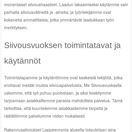
monenlaiset siivoushaasteet. Laadun takaamiseksi käytämme vain
parhaita siivousvälineitä ja -aineita, ja työntekijämme ovat
kokeneita ammattilaisia, jotka ymmärtävät laadukkaan työn
merkityksen.
Siivousvuoksen toimintatavat ja
käytännöt
Toimintatapamme ja käytäntömme ovat keskeisiä tekijöitä, jotka
erottavat meidät muista siivouspalveluista. Me Siivousvuoksella
uskomme, että työ puhuu puolestaan, ja siksi keskitymme
tarjoamaan asiakkaillemme parasta mahdollista palvelua. Tämä
tarkoittaa, että kuuntelemme asiakkaidemme tarpeita ja
räätälöimme palvelumme niiden mukaisesti.
Rakennussiivoukset Lappeenranta alueella toteutetaan aina