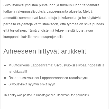
Siivousvuoksi yhdistää puhtauden ja turvallisuuden tarjoamalla
kattavia rakennussiivouksia Lappeenranta alueella. Meidän
ammattilaisemme ovat koulutettuja ja kokeneita, ja he käyttävät
parhaita käytäntöjä varmistaakseen, että työmaa on sekä puhdas
että turvallinen. Tämä yhdistelmä tekee meistä luotettavan
kumppanin kaikille rakennusprojekteille.
Aiheeseen liittyvät artikkelit
Muuttosiivous Lappeenranta: Siivousvuoksi siivoaa nopeasti ja
tehokkaasti!
Rakennussiivoukset Lappeenrannassa räätälöidysti
Siivousvinkit syyhyn ehkäisyyn
This entry was posted in
Uncategorized
. Bookmark the
permalink
.