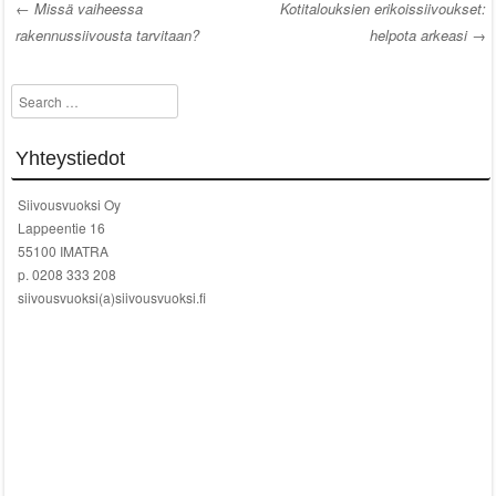
←
Missä vaiheessa
Kotitalouksien erikoissiivoukset:
rakennussiivousta tarvitaan?
helpota arkeasi
→
Post navigation
Search
Yhteystiedot
Siivousvuoksi Oy
Lappeentie 16
55100 IMATRA
p. 0208 333 208
siivousvuoksi(a)siivousvuoksi.fi