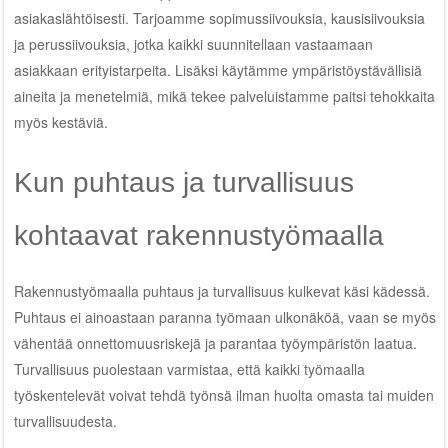
asiakaslähtöisesti. Tarjoamme sopimussiivouksia, kausisiivouksia
ja perussiivouksia, jotka kaikki suunnitellaan vastaamaan
asiakkaan erityistarpeita. Lisäksi käytämme ympäristöystävällisiä
aineita ja menetelmiä, mikä tekee palveluistamme paitsi tehokkaita
myös kestäviä.
Kun puhtaus ja turvallisuus
kohtaavat rakennustyömaalla
Rakennustyömaalla puhtaus ja turvallisuus kulkevat käsi kädessä.
Puhtaus ei ainoastaan paranna työmaan ulkonäköä, vaan se myös
vähentää onnettomuusriskejä ja parantaa työympäristön laatua.
Turvallisuus puolestaan varmistaa, että kaikki työmaalla
työskentelevät voivat tehdä työnsä ilman huolta omasta tai muiden
turvallisuudesta.