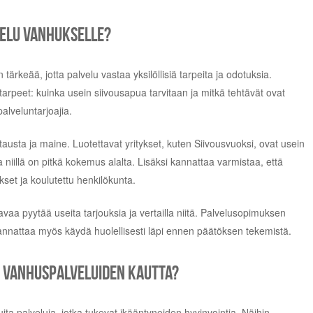
velu vanhukselle?
tärkeää, jotta palvelu vastaa yksilöllisiä tarpeita ja odotuksia.
rpeet: kuinka usein siivousapua tarvitaan ja mitkä tehtävät ovat
alveluntarjoajia.
austa ja maine. Luotettavat yritykset, kuten Siivousvuoksi, ovat usein
a niillä on pitkä kokemus alalta. Lisäksi kannattaa varmistaa, että
set ja koulutettu henkilökunta.
avaa pyytää useita tarjouksia ja vertailla niitä. Palvelusopimuksen
kannattaa myös käydä huolellisesti läpi ennen päätöksen tekemistä.
n vanhuspalveluiden kautta?
ta palveluja, jotka tukevat ikääntyneiden hyvinvointia. Näihin