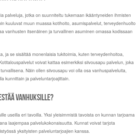
sia palveluja, jotka on suunniteltu tukemaan ikääntyneiden ihmisten
ihin kuuluvat muun muassa kotihoito, asumispalvelut, terveydenhuolto
staa vanhusten itsenäinen ja turvallinen asuminen omassa kodissaan
ta, ja se sisältää monenlaisia tukitoimia, kuten terveydenhoitoa,
Kotitalouspalvelut voivat kattaa esimerkiksi siivousapu palvelun, joka
turvallisena. Näin ollen siivousapu voi olla osa vanhuspalveluita,
 kunnittain ja palveluntarjoajittain.
jestää vanhuksille?
le useilla eri tavoilla. Yksi yleisimmistä tavoista on kunnan tarjoama
 osana laajempaa palvelukokonaisuutta. Kunnat voivat tarjota
styössä yksityisten palveluntarjoajien kanssa.