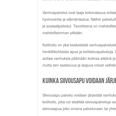
Vanhuspalvelut ovat laaja kokonaisuus erilai
hyvinvointia ja elämänlaatua. Näihin palvelu
ja sosiaalipalvelut. Tavoitteena on mahdolli
mahdollisimman pitkään.
Kotihoito on yksi keskeisistä vanhuspalveluis
henkilökohtaista apua ja kotitalouspalveluja. 
auttaa vanhuksia pitämään kotinsa siistinä ja 
mutta sen saatavuus ja laajuus voivat vaihdella
Kuinka siivousapu voidaan jär
Siivousapu palvelu voidaan järjestää vanhuksil
kotihoito, joka voi sisältää siivouspalveluja
siivousapua joko omana palvelunaan tai yhtei