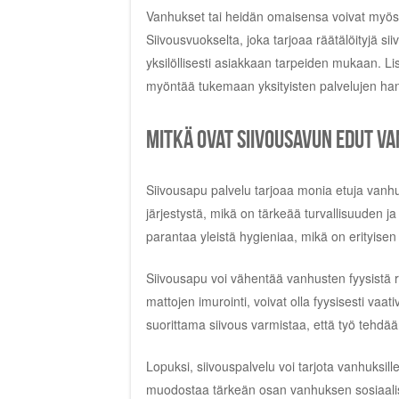
Vanhukset tai heidän omaisensa voivat myös ha
Siivousvuokselta, joka tarjoaa räätälöityjä sii
yksilöllisesti asiakkaan tarpeiden mukaan. Li
myöntää tukemaan yksityisten palvelujen han
Mitkä ovat siivousavun edut v
Siivousapu palvelu tarjoaa monia etuja vanhuk
järjestystä, mikä on tärkeää turvallisuuden j
parantaa yleistä hygieniaa, mikä on erityisen 
Siivousapu voi vähentää vanhusten fyysistä ra
mattojen imurointi, voivat olla fyysisesti vaativ
suorittama siivous varmistaa, että työ tehdään
Lopuksi, siivouspalvelu voi tarjota vanhuksill
muodostaa tärkeän osan vanhuksen sosiaalist