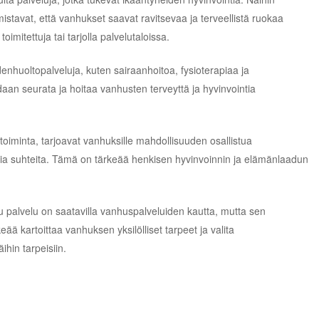
mistavat, että vanhukset saavat ravitsevaa ja terveellistä ruokaa
toimitettuja tai tarjolla palvelutaloissa.
denhuoltopalveluja, kuten sairaanhoitoa, fysioterapiaa ja
daan seurata ja hoitaa vanhusten terveyttä ja hyvinvointia
otoiminta, tarjoavat vanhuksille mahdollisuuden osallistua
lisia suhteita. Tämä on tärkeää henkisen hyvinvoinnin ja elämänlaadun
 palvelu on saatavilla vanhuspalveluiden kautta, mutta sen
eää kartoittaa vanhuksen yksilölliset tarpeet ja valita
ihin tarpeisiin.