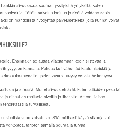
nkkia siivousapua suoraan yksityisiltä yrityksiltä, kuten
vouspalveluja. Tällöin palvelun laajuus ja sisältö voidaan sopia
säksi on mahdollista hyödyntää palveluseteleitä, joita kunnat voivat
kintaa.
anhuksille?
sille. Ensinnäkin se auttaa ylläpitämään kodin siisteyttä ja
a viihtyvyyden kannalta. Puhdas koti vähentää kaatumisriskiä ja
tärkeää ikääntyneille, joiden vastustuskyky voi olla heikentynyt.
situsta ja stressiä. Monet siivoustehtävät, kuten lattioiden pesu tai
ia ja aiheuttaa rasitusta nivelille ja lihaksille. Ammattilaisen
 tehokkaasti ja turvallisesti.
e sosiaalista vuorovaikutusta. Säännöllisesti käyvä siivooja voi
a verkostoa, tarjoten samalla seuraa ja turvaa.