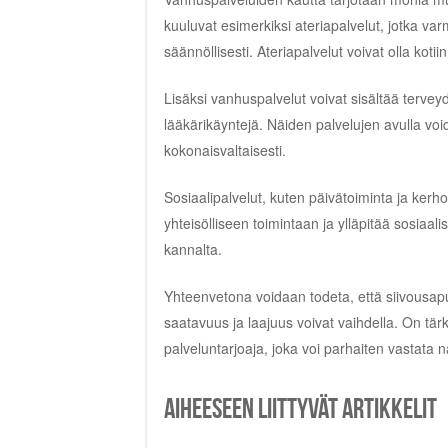
kuuluvat esimerkiksi ateriapalvelut, jotka var
säännöllisesti. Ateriapalvelut voivat olla kotiin 
Lisäksi vanhuspalvelut voivat sisältää tervey
lääkärikäyntejä. Näiden palvelujen avulla voi
kokonaisvaltaisesti.
Sosiaalipalvelut, kuten päivätoiminta ja kerh
yhteisölliseen toimintaan ja ylläpitää sosiaa
kannalta.
Yhteenvetona voidaan todeta, että siivousapu
saatavuus ja laajuus voivat vaihdella. On tärk
palveluntarjoaja, joka voi parhaiten vastata nä
Aiheeseen liittyvät artikkelit