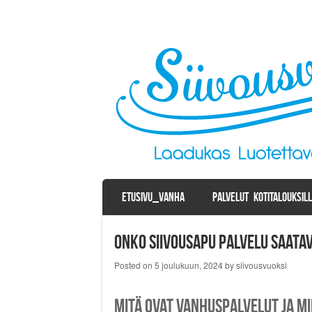
SKIP TO CONTENT
ETUSIVU_VANHA
PALVELUT KOTITALOUKSIL
Menu
Onko siivousapu palvelu saata
Posted on
5 joulukuun, 2024
by
siivousvuoksi
Mitä ovat vanhuspalvelut ja mi