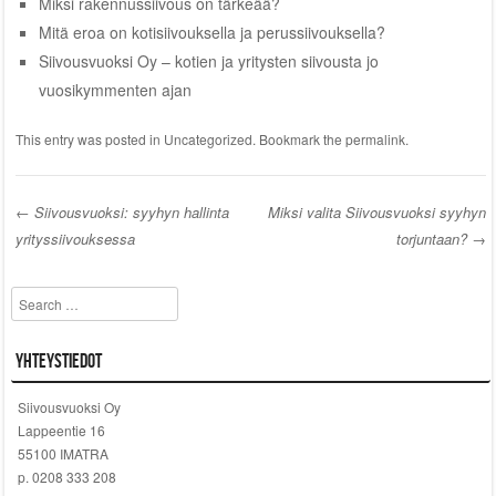
Miksi rakennussiivous on tärkeää?
Mitä eroa on kotisiivouksella ja perussiivouksella?
Siivousvuoksi Oy – kotien ja yritysten siivousta jo
vuosikymmenten ajan
This entry was posted in
Uncategorized
. Bookmark the
permalink
.
←
Siivousvuoksi: syyhyn hallinta
Miksi valita Siivousvuoksi syyhyn
yrityssiivouksessa
torjuntaan?
→
Post navigation
Search
Yhteystiedot
Siivousvuoksi Oy
Lappeentie 16
55100 IMATRA
p. 0208 333 208