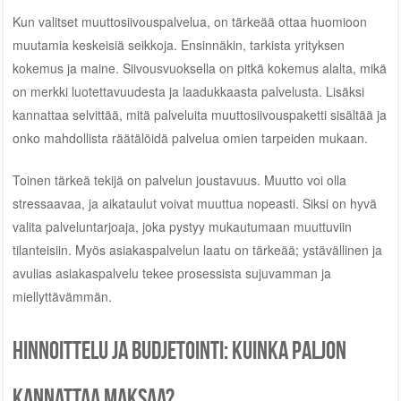
Kun valitset muuttosiivouspalvelua, on tärkeää ottaa huomioon
muutamia keskeisiä seikkoja. Ensinnäkin, tarkista yrityksen
kokemus ja maine. Siivousvuoksella on pitkä kokemus alalta, mikä
on merkki luotettavuudesta ja laadukkaasta palvelusta. Lisäksi
kannattaa selvittää, mitä palveluita muuttosiivouspaketti sisältää ja
onko mahdollista räätälöidä palvelua omien tarpeiden mukaan.
Toinen tärkeä tekijä on palvelun joustavuus. Muutto voi olla
stressaavaa, ja aikataulut voivat muuttua nopeasti. Siksi on hyvä
valita palveluntarjoaja, joka pystyy mukautumaan muuttuviin
tilanteisiin. Myös asiakaspalvelun laatu on tärkeää; ystävällinen ja
avulias asiakaspalvelu tekee prosessista sujuvamman ja
miellyttävämmän.
Hinnoittelu ja budjetointi: kuinka paljon
kannattaa maksaa?