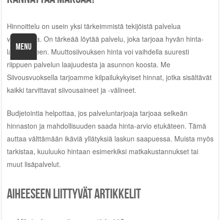
Hinnoittelu on usein yksi tärkeimmistä tekijöistä palvelua
valittaessa. On tärkeää löytää palvelu, joka tarjoaa hyvän hinta-
MENU
laatusuhteen. Muuttosiivouksen hinta voi vaihdella suuresti
riippuen palvelun laajuudesta ja asunnon koosta. Me
Siivousvuoksella tarjoamme kilpailukykyiset hinnat, jotka sisältävät
kaikki tarvittavat siivousaineet ja -välineet.
Budjetointia helpottaa, jos palveluntarjoaja tarjoaa selkeän
hinnaston ja mahdollisuuden saada hinta-arvio etukäteen. Tämä
auttaa välttämään ikäviä yllätyksiä laskun saapuessa. Muista myös
tarkistaa, kuuluuko hintaan esimerkiksi matkakustannukset tai
muut lisäpalvelut.
Aiheeseen liittyvät artikkelit