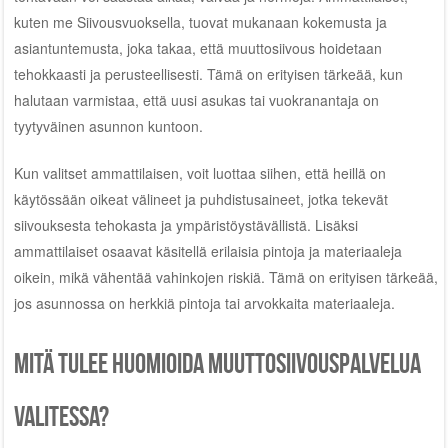
kuten me Siivousvuoksella, tuovat mukanaan kokemusta ja
asiantuntemusta, joka takaa, että muuttosiivous hoidetaan
tehokkaasti ja perusteellisesti. Tämä on erityisen tärkeää, kun
halutaan varmistaa, että uusi asukas tai vuokranantaja on
tyytyväinen asunnon kuntoon.
Kun valitset ammattilaisen, voit luottaa siihen, että heillä on
käytössään oikeat välineet ja puhdistusaineet, jotka tekevät
siivouksesta tehokasta ja ympäristöystävällistä. Lisäksi
ammattilaiset osaavat käsitellä erilaisia pintoja ja materiaaleja
oikein, mikä vähentää vahinkojen riskiä. Tämä on erityisen tärkeää,
jos asunnossa on herkkiä pintoja tai arvokkaita materiaaleja.
Mitä tulee huomioida muuttosiivouspalvelua
valitessa?