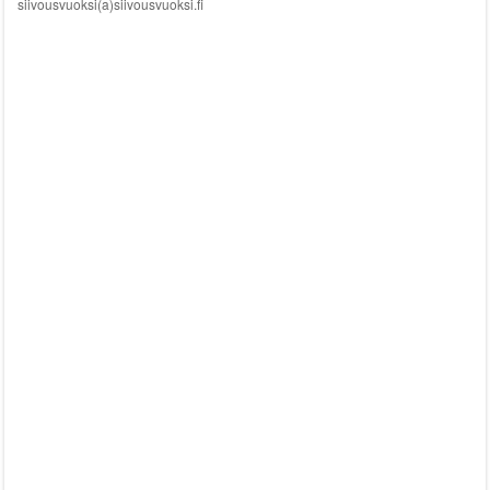
siivousvuoksi(a)siivousvuoksi.fi