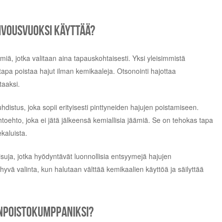
ivousvuoksi käyttää?
ä, jotka valitaan aina tapauskohtaisesti. Yksi yleisimmistä
tapa poistaa hajut ilman kemikaaleja. Otsonointi hajottaa
taaksi.
tus, joka sopii erityisesti pinttyneiden hajujen poistamiseen.
toehto, joka ei jätä jälkeensä kemiallisia jäämiä. Se on tehokas tapa
ekaluista.
uja, jotka hyödyntävät luonnollisia entsyymejä hajujen
vä valinta, kun halutaan välttää kemikaalien käyttöä ja säilyttää
unpoistokumppaniksi?