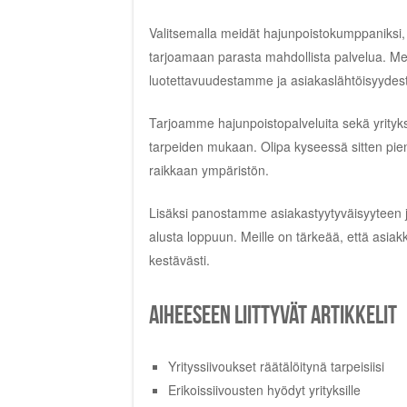
Valitsemalla meidät hajunpoistokumppaniksi, 
tarjoamaan parasta mahdollista palvelua. Mei
luotettavuudestamme ja asiakaslähtöisyyde
Tarjoamme hajunpoistopalveluita sekä yrityks
tarpeiden mukaan. Olipa kyseessä sitten pieni k
raikkaan ympäristön.
Lisäksi panostamme asiakastyytyväisyyteen ja 
alusta loppuun. Meille on tärkeää, että asiak
kestävästi.
Aiheeseen liittyvät artikkelit
Yrityssiivoukset räätälöitynä tarpeisiisi
Erikoissiivousten hyödyt yrityksille