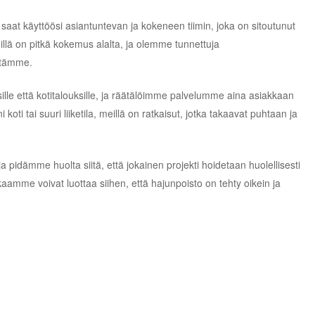
saat käyttöösi asiantuntevan ja kokeneen tiimin, joka on sitoutunut
llä on pitkä kokemus alalta, ja olemme tunnettuja
stämme.
ille että kotitalouksille, ja räätälöimme palvelumme aina asiakkaan
oti tai suuri liiketila, meillä on ratkaisut, jotka takaavat puhtaan ja
pidämme huolta siitä, että jokainen projekti hoidetaan huolellisesti
kaamme voivat luottaa siihen, että hajunpoisto on tehty oikein ja