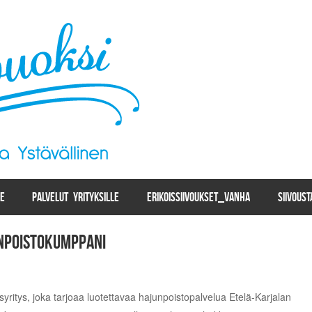
LE
PALVELUT YRITYKSILLE
ERIKOISSIIVOUKSET_VANHA
SIIVOUS
unpoistokumppani
syritys, joka tarjoaa luotettavaa hajunpoistopalvelua Etelä-Karjalan