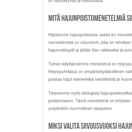
on läpinäkyvää ja vastuullista.
Mitä hajunpoistomenetelmiä Si
Käytämme hajunpoistossa useita eri menetelmi
menetelmistä on otsonointi, joka on tehokas 
hajumolekyylit ja jättää tilan raikkaaksi ja puh
Toinen käyttämämme menetelmä on höyrypuhdis
Höyrypuhdistus on ympäristöystävällinen vaih
poistaa hajut esimerkiksi tekstiileistä ja huon
Tarjoamme myös biologisia hajunpoistoratkais
poistamiseen. Tämä menetelmä on erityisen hy
ympäristön luonnollinen tasapaino.
Miksi valita Siivousvuoksi haj