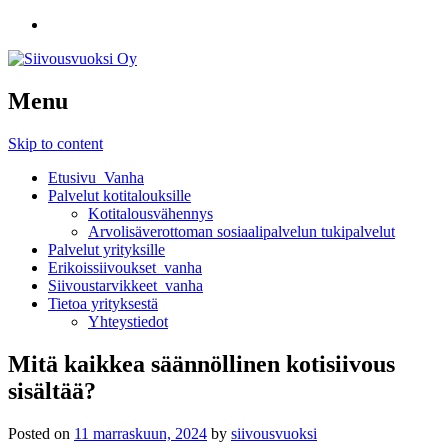
Menu
Skip to content
Etusivu_Vanha
Palvelut kotitalouksille
Kotitalousvähennys
Arvolisäverottoman sosiaalipalvelun tukipalvelut
Palvelut yrityksille
Erikoissiivoukset_vanha
Siivoustarvikkeet_vanha
Tietoa yrityksestä
Yhteystiedot
Mitä kaikkea säännöllinen kotisiivous
sisältää?
Posted on
11 marraskuun, 2024
by
siivousvuoksi