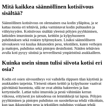
Mitä kaikkea säännöllinen kotisiivous
sisältää?
Säännöllinen kotisiivous on olennainen osa kodin ylläpitoa, ja se
kattaa monia eri tehtäviä, jotka varmistavat kodin puhtauden ja
viihtyisyyden. Kotisiivous sisältää yleensä pölyjen pyyhkimisen,
lattioiden imuroinnin ja pesun, keittiön ja kylpyhuoneen
puhdistuksen sekä roskien tyhjennyksen. Lisäksi säännölliseen
siivoukseen voi kuulua ikkunoiden pesu, tekstiilien, kuten verhojen
ja mattojen, puhdistus sekä pintojen desinfiointi. Näiden tehtävien
avulla koti pysyy siistinä ja terveellisenä ympäristönä asukkailleen.
Kuinka usein sinun tulisi siivota kotisi eri
osia?
Kodin eri osien siivoustiheys voi vaihdella riippuen tilan käytöstä ja
asukkaiden tarpeista. Yleisesti ottaen keittiö ja kylpyhuone vaativat
päivittäistä huomiota, sillä ne ovat alttiita bakteerien ja lian
kertymiselle. Lattiat tulisi imuroida ja pestä vähintään kerran
viikossa, erityisesti jos taloudessa on lemmikkejä tai lapsia. Pölyjen
pyyhkiminen ja pintojen puhdistus on suositeltavaa tehdä viikoittain,
kun taas ikkunoiden pesu ja tekstiilien puhdistus voidaan tehdä