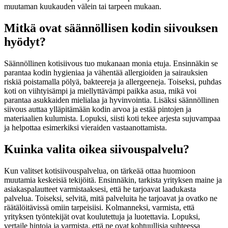
muutaman kuukauden välein tai tarpeen mukaan.
Mitkä ovat säännöllisen kodin siivouksen
hyödyt?
Säännöllinen kotisiivous tuo mukanaan monia etuja. Ensinnäkin se
parantaa kodin hygieniaa ja vähentää allergioiden ja sairauksien
riskiä poistamalla pölyä, bakteereja ja allergeeneja. Toiseksi, puhdas
koti on viihtyisämpi ja miellyttävämpi paikka asua, mikä voi
parantaa asukkaiden mielialaa ja hyvinvointia. Lisäksi säännöllinen
siivous auttaa ylläpitämään kodin arvoa ja estää pintojen ja
materiaalien kulumista. Lopuksi, siisti koti tekee arjesta sujuvampaa
ja helpottaa esimerkiksi vieraiden vastaanottamista.
Kuinka valita oikea siivouspalvelu?
Kun valitset kotisiivouspalvelua, on tärkeää ottaa huomioon
muutamia keskeisiä tekijöitä. Ensinnäkin, tarkista yrityksen maine ja
asiakaspalautteet varmistaaksesi, että he tarjoavat laadukasta
palvelua. Toiseksi, selvitä, mitä palveluita he tarjoavat ja ovatko ne
räätälöitävissä omiin tarpeisiisi. Kolmanneksi, varmista, että
yrityksen työntekijät ovat koulutettuja ja luotettavia. Lopuksi,
vertaile hintoja ja varmista, että ne ovat kohtuullisia suhteessa