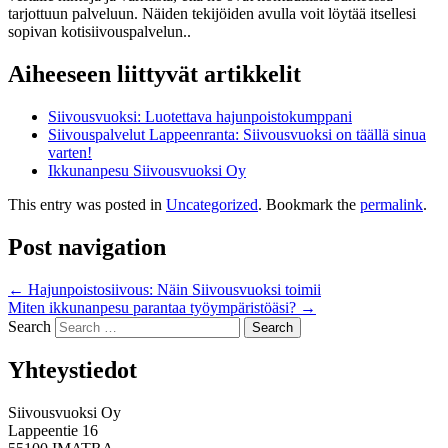
tarjottuun palveluun. Näiden tekijöiden avulla voit löytää itsellesi
sopivan kotisiivouspalvelun..
Aiheeseen liittyvät artikkelit
Siivousvuoksi: Luotettava hajunpoistokumppani
Siivouspalvelut Lappeenranta: Siivousvuoksi on täällä sinua
varten!
Ikkunanpesu Siivousvuoksi Oy
This entry was posted in
Uncategorized
. Bookmark the
permalink
.
Post navigation
←
Hajunpoistosiivous: Näin Siivousvuoksi toimii
Miten ikkunanpesu parantaa työympäristöäsi?
→
Search
Yhteystiedot
Siivousvuoksi Oy
Lappeentie 16