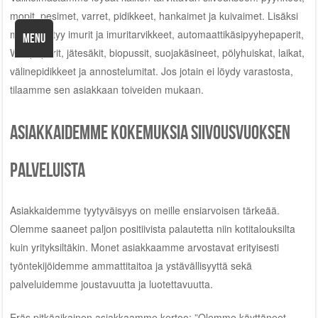
mopit, pesimet, varret, pidikkeet, hankaimet ja kuivaimet. Lisäksi
meiltä löytyy imurit ja imuritarvikkeet, automaattikäsipyyhepaperit,
MENU
WC-paperit, jätesäkit, biopussit, suojakäsineet, pölyhuiskat, laikat,
välinepidikkeet ja annostelumitat. Jos jotain ei löydy varastosta,
tilaamme sen asiakkaan toiveiden mukaan.
Asiakkaidemme kokemuksia Siivousvuoksen
palveluista
Asiakkaidemme tyytyväisyys on meille ensiarvoisen tärkeää.
Olemme saaneet paljon positiivista palautetta niin kotitalouksilta
kuin yrityksiltäkin. Monet asiakkaamme arvostavat erityisesti
työntekijöidemme ammattitaitoa ja ystävällisyyttä sekä
palveluidemme joustavuutta ja luotettavuutta.
Eräs pitkäaikainen asiakkaamme kertoo: ”Olemme käyttäneet