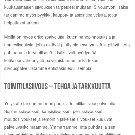
kuukausittaisen siivouksen tarpeidesi mukaan. Siivoustyön lisäksi
tarjoamme myös pyykki-, kauppa- ja asiointipalveluita, jotka
helpottavat arkeasi.
Meillä on myös erikoispalveluita, kuten nanopinnoituksia ja
homesiivouksia, jotka estävät pinttymien syntymistä ja pitävät kotisi
puhtaana ja terveellisenä. Lisäksi voit hyödyntää
kotitalousvähennystä palveluistamme, mikä tekee
siivouspalveluistamme entistäkin edullisempia.
Toimitilasiivous – tehoa ja tarkkuutta
Yrityksille tarjoamme monipuolisia toimitilasiivouspalveluita.
Sopimussiivoukset, kausisiivoukset, perussiivoukset,
muuttosiivoukset ja remontin jälkeiset siivoukset kuuluvat
palveluvalikoimaamme. Ymmärrämme, että puhdas ja siisti
työympäristö on tärkeä osa yrityksen imagoa ja työntekijöiden