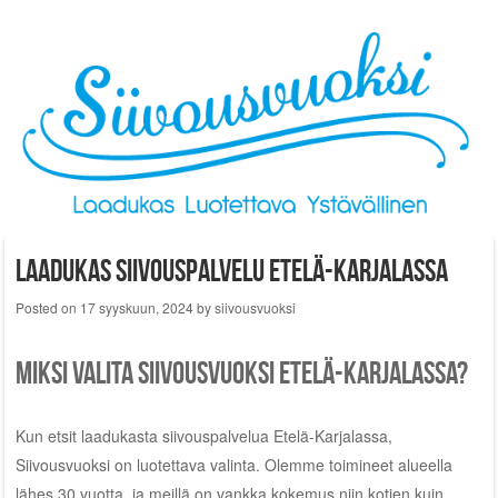
Skip to content
Laadukas siivouspalvelu Etelä-Karjalassa
Posted on
17 syyskuun, 2024
by
siivousvuoksi
Miksi valita Siivousvuoksi Etelä-Karjalassa?
Kun etsit laadukasta siivouspalvelua Etelä-Karjalassa,
Siivousvuoksi on luotettava valinta. Olemme toimineet alueella
lähes 30 vuotta, ja meillä on vankka kokemus niin kotien kuin