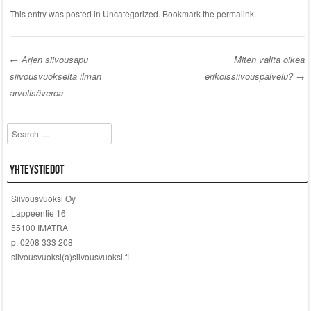
This entry was posted in
Uncategorized
. Bookmark the
permalink
.
←
Arjen siivousapu
Miten valita oikea
siivousvuokselta ilman
erikoissiivouspalvelu?
→
Post navigation
arvolisäveroa
Search
Yhteystiedot
Siivousvuoksi Oy
Lappeentie 16
55100 IMATRA
p. 0208 333 208
siivousvuoksi(a)siivousvuoksi.fi