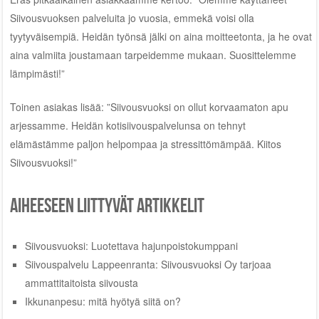
Siivousvuoksen palveluita jo vuosia, emmekä voisi olla
tyytyväisempiä. Heidän työnsä jälki on aina moitteetonta, ja he ovat
aina valmiita joustamaan tarpeidemme mukaan. Suosittelemme
lämpimästi!”
Toinen asiakas lisää: ”Siivousvuoksi on ollut korvaamaton apu
arjessamme. Heidän kotisiivouspalvelunsa on tehnyt
elämästämme paljon helpompaa ja stressittömämpää. Kiitos
Siivousvuoksi!”
Aiheeseen liittyvät artikkelit
Siivousvuoksi: Luotettava hajunpoistokumppani
Siivouspalvelu Lappeenranta: Siivousvuoksi Oy tarjoaa
ammattitaitoista siivousta
Ikkunanpesu: mitä hyötyä siitä on?