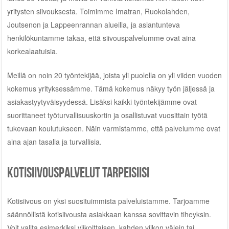
yritysten siivouksesta. Toimimme Imatran, Ruokolahden,
Joutsenon ja Lappeenrannan alueilla, ja asiantunteva
henkilökuntamme takaa, että siivouspalvelumme ovat aina
korkealaatuisia.
Meillä on noin 20 työntekijää, joista yli puolella on yli viiden vuoden
kokemus yrityksessämme. Tämä kokemus näkyy työn jäljessä ja
asiakastyytyväisyydessä. Lisäksi kaikki työntekijämme ovat
suorittaneet työturvallisuuskortin ja osallistuvat vuosittain työtä
tukevaan koulutukseen. Näin varmistamme, että palvelumme ovat
aina ajan tasalla ja turvallisia.
Kotisiivouspalvelut tarpeisiisi
Kotisiivous on yksi suosituimmista palveluistamme. Tarjoamme
säännöllistä kotisiivousta asiakkaan kanssa sovittavin tiheyksin.
Voit valita esimerkiksi viikoittaisen, kahden viikon välein tai