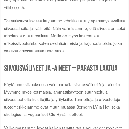
viihtyvyyttä.
Toimitilasiivouksessa käytämme tehokkaita ja ympäristöystävällisiä
siivousaineita ja -välineitä. Näin varmistamme, että siivous on sekä
tehokasta että turvallista. Meillä on myös kokemusta
erikoissiivouksista, kuten desinfioinneista ja hajunpoistoista, jotka
vaativat erityistä asiantuntemusta.
Siivousvälineet ja -aineet – parasta laatua
Käytämme siivouksessa vain parhaita siivousvälineitä ja -aineita.
Myymme myös kotimaisia, ammattikäyttöön suunniteltuja
siivoustuotteita kuluttajille ja yrityksille. Tunnettuja ja arvostettuja
tuotemerkkejämme ovat muun muassa Bernerin LV ja Heti sekä
ekologiset ja vegaaniset Ole Hyvä -tuotteet.
Valikoimastamme löydät kaiken tarvittavan siivoukseen: pyyhkeet,