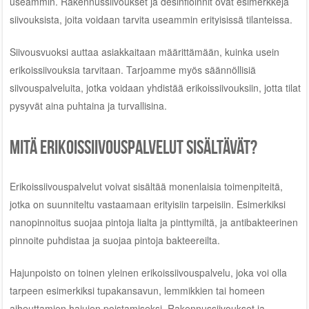
useammin. Rakennussiivoukset ja desinfioinnit ovat esimerkkejä
siivouksista, joita voidaan tarvita useammin erityisissä tilanteissa.
Siivousvuoksi auttaa asiakkaitaan määrittämään, kuinka usein
erikoissiivouksia tarvitaan. Tarjoamme myös säännöllisiä
siivouspalveluita, jotka voidaan yhdistää erikoissiivouksiin, jotta tilat
pysyvät aina puhtaina ja turvallisina.
Mitä erikoissiivouspalvelut sisältävät?
Erikoissiivouspalvelut voivat sisältää monenlaisia toimenpiteitä,
jotka on suunniteltu vastaamaan erityisiin tarpeisiin. Esimerkiksi
nanopinnoitus suojaa pintoja lialta ja pinttymiltä, ja antibakteerinen
pinnoite puhdistaa ja suojaa pintoja bakteereilta.
Hajunpoisto on toinen yleinen erikoissiivouspalvelu, joka voi olla
tarpeen esimerkiksi tupakansavun, lemmikkien tai homeen
aiheuttamien hajujen poistamiseksi. Rakennussiivoukset ja