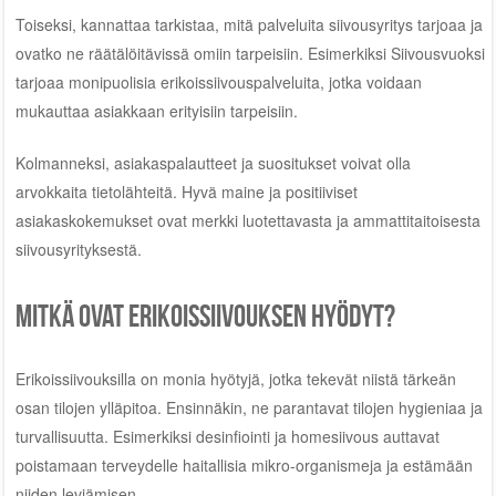
Toiseksi, kannattaa tarkistaa, mitä palveluita siivousyritys tarjoaa ja
ovatko ne räätälöitävissä omiin tarpeisiin. Esimerkiksi Siivousvuoksi
tarjoaa monipuolisia erikoissiivouspalveluita, jotka voidaan
mukauttaa asiakkaan erityisiin tarpeisiin.
Kolmanneksi, asiakaspalautteet ja suositukset voivat olla
arvokkaita tietolähteitä. Hyvä maine ja positiiviset
asiakaskokemukset ovat merkki luotettavasta ja ammattitaitoisesta
siivousyrityksestä.
Mitkä ovat erikoissiivouksen hyödyt?
Erikoissiivouksilla on monia hyötyjä, jotka tekevät niistä tärkeän
osan tilojen ylläpitoa. Ensinnäkin, ne parantavat tilojen hygieniaa ja
turvallisuutta. Esimerkiksi desinfiointi ja homesiivous auttavat
poistamaan terveydelle haitallisia mikro-organismeja ja estämään
niiden leviämisen.