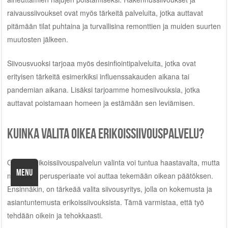
raivaussiivoukset ovat myös tärkeitä palveluita, jotka auttavat
pitämään tilat puhtaina ja turvallisina remonttien ja muiden suurten
muutosten jälkeen.
Siivousvuoksi tarjoaa myös desinfiointipalveluita, jotka ovat
erityisen tärkeitä esimerkiksi influenssakauden aikana tai
pandemian aikana. Lisäksi tarjoamme homesiivouksia, jotka
auttavat poistamaan homeen ja estämään sen leviämisen.
Kuinka valita oikea erikoissiivouspalvelu?
Oikean erikoissiivouspalvelun valinta voi tuntua haastavalta, mutta
MENU
muutama perusperiaate voi auttaa tekemään oikean päätöksen.
Ensinnäkin, on tärkeää valita siivousyritys, jolla on kokemusta ja
asiantuntemusta erikoissiivouksista. Tämä varmistaa, että työ
tehdään oikein ja tehokkaasti.