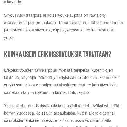
aikavälillä.
Siivousvuoksi tarjoaa erikoissiivouksia, jotka on räätälöity
asiakkaan tarpeiden mukaan. Tämä tarkoittaa, että voimme tarjota
juuri oikeanlaista siivousta, olipa kyseessä sitten kotitalous tai
yritys.
Kuinka usein erikoissiivouksia tarvitaan?
Erikoissiivousten tarve riippuu monista tekijöistä, kuten tilojen
käytöstä, käyttäjämäärästä ja erityisistä olosuhteista. Esimerkiksi
yrityksissä, joissa on paljon asiakasliikennettä, erikoissiivouksia
saatetaan tarvita useammin kuin kotitalouksissa.
Yleisesti ottaen erikoissiivouksia suositellaan tehtäväksi vähintään
kerran vuodessa. Joissakin tapauksissa, kuten allergioiden tai
sairauksien ehkäisemiseksi, erikoissiivouksia voidaan tarvita