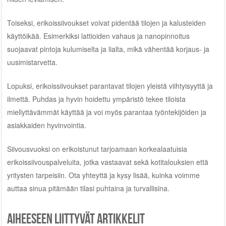
Toiseksi, erikoissiivoukset voivat pidentää tilojen ja kalusteiden
käyttöikää. Esimerkiksi lattioiden vahaus ja nanopinnoitus
suojaavat pintoja kulumiselta ja lialta, mikä vähentää korjaus- ja
uusimistarvetta.
Lopuksi, erikoissiivoukset parantavat tilojen yleistä viihtyisyyttä ja
ilmettä. Puhdas ja hyvin hoidettu ympäristö tekee tiloista
miellyttävämmät käyttää ja voi myös parantaa työntekijöiden ja
asiakkaiden hyvinvointia.
Siivousvuoksi on erikoistunut tarjoamaan korkealaatuisia
erikoissiivouspalveluita, jotka vastaavat sekä kotitalouksien että
yritysten tarpeisiin. Ota yhteyttä ja kysy lisää, kuinka voimme
auttaa sinua pitämään tilasi puhtaina ja turvallisina.
Aiheeseen liittyvät artikkelit