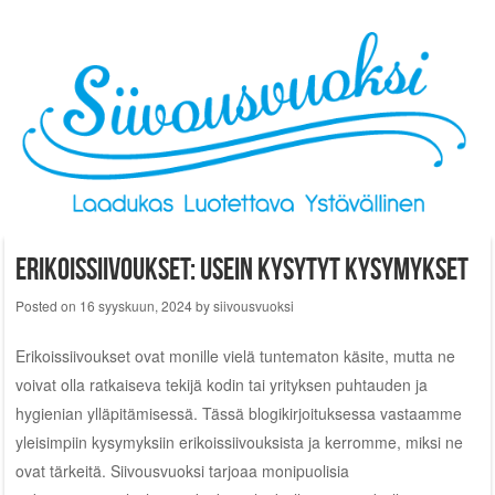
Skip to content
Erikoissiivoukset: usein kysytyt kysymykset
Posted on
16 syyskuun, 2024
by
siivousvuoksi
Erikoissiivoukset ovat monille vielä tuntematon käsite, mutta ne
voivat olla ratkaiseva tekijä kodin tai yrityksen puhtauden ja
hygienian ylläpitämisessä. Tässä blogikirjoituksessa vastaamme
yleisimpiin kysymyksiin erikoissiivouksista ja kerromme, miksi ne
ovat tärkeitä. Siivousvuoksi tarjoaa monipuolisia