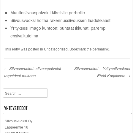
Muuttosiivouspalvelut kiireisille perheille
Siivousvuoksi hoitaa rakennussiivouksen laadukkaasti
Yrityksesi imago kuntoon: puhtaat ikkunat, parempi
ensivaikutelma
This entry was posted in
Uncategorized
. Bookmark the
permalink
.
←
Siivousvuoksi: siivouspalvelut
Siivousvuoksi – Yrityssiivoukset
tarpeidesi mukaan
Etelä-Karjalassa
→
Post navigation
Search
Yhteystiedot
Siivousvuoksi Oy
Lappeentie 16