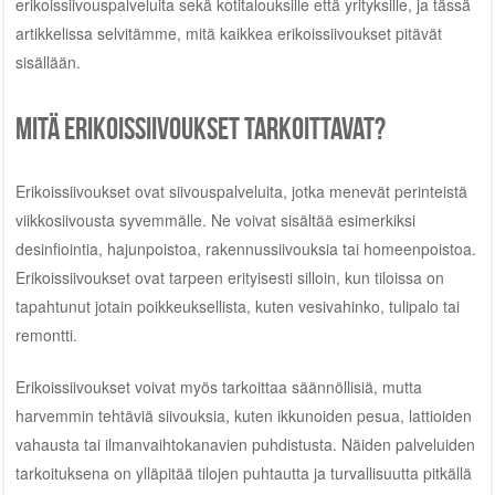
erikoissiivouspalveluita sekä kotitalouksille että yrityksille, ja tässä
artikkelissa selvitämme, mitä kaikkea erikoissiivoukset pitävät
sisällään.
Mitä erikoissiivoukset tarkoittavat?
Erikoissiivoukset ovat siivouspalveluita, jotka menevät perinteistä
viikkosiivousta syvemmälle. Ne voivat sisältää esimerkiksi
desinfiointia, hajunpoistoa, rakennussiivouksia tai homeenpoistoa.
Erikoissiivoukset ovat tarpeen erityisesti silloin, kun tiloissa on
tapahtunut jotain poikkeuksellista, kuten vesivahinko, tulipalo tai
remontti.
Erikoissiivoukset voivat myös tarkoittaa säännöllisiä, mutta
harvemmin tehtäviä siivouksia, kuten ikkunoiden pesua, lattioiden
vahausta tai ilmanvaihtokanavien puhdistusta. Näiden palveluiden
tarkoituksena on ylläpitää tilojen puhtautta ja turvallisuutta pitkällä