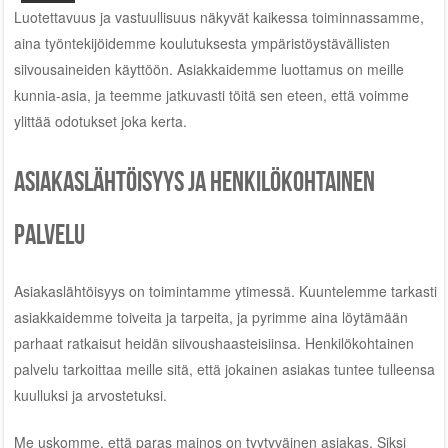
Luotettavuus ja vastuullisuus näkyvät kaikessa toiminnassamme,
aina työntekijöidemme koulutuksesta ympäristöystävällisten
siivousaineiden käyttöön. Asiakkaidemme luottamus on meille
kunnia-asia, ja teemme jatkuvasti töitä sen eteen, että voimme
ylittää odotukset joka kerta.
Asiakaslähtöisyys ja henkilökohtainen
palvelu
Asiakaslähtöisyys on toimintamme ytimessä. Kuuntelemme tarkasti
asiakkaidemme toiveita ja tarpeita, ja pyrimme aina löytämään
parhaat ratkaisut heidän siivoushaasteisiinsa. Henkilökohtainen
palvelu tarkoittaa meille sitä, että jokainen asiakas tuntee tulleensa
kuulluksi ja arvostetuksi.
Me uskomme, että paras mainos on tyytyväinen asiakas. Siksi