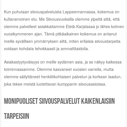
Kun puhutaan siivouspalveluista Lappeenrannassa, kokemus on
kullanarvoinen etu. Me Siivousvuoksilla olemme ylpeitä siitä, että
olemme palvelleet asiakkaitamme Etelä-Karjalassa jo lähes kolmen
vuosikymmenen ajan. Tämä pitkäaikainen kokemus on antanut
meille syvällisen ymmärryksen siitä, miten erilaisia siivoustarpeita
voidaan kohdata tehokkaasti ja ammattitaidolla.
Asiakastyytyväisyys on meille sydämen asia, ja se näkyy kaikessa
toiminnassamme. Olemme kasvaneet vuosien varrella, mutta
olemme säilyttäneet henkilökohtaisen palvelun ja korkean laadun,
joka tekee meistä luotettavan kumppanin siivousasioissa.
Monipuoliset siivouspalvelut kaikenlaisiin
tarpeisiin