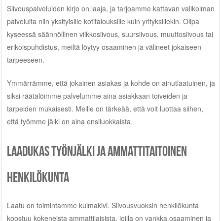
Siivouspalveluiden kirjo on laaja, ja tarjoamme kattavan valikoiman
palveluita niin yksityisille kotitalouksille kuin yrityksillekin. Olipa
kyseessä säännöllinen viikkosiivous, suursiivous, muuttosiivous tai
erikoispuhdistus, meiltä löytyy osaaminen ja välineet jokaiseen
tarpeeseen.
Ymmärrämme, että jokainen asiakas ja kohde on ainutlaatuinen, ja
siksi räätälöimme palvelumme aina asiakkaan toiveiden ja
tarpeiden mukaisesti. Meille on tärkeää, että voit luottaa siihen,
että työmme jälki on aina ensiluokkaista.
Laadukas työnjälki ja ammattitaitoinen
henkilökunta
Laatu on toimintamme kulmakivi. Siivousvuoksin henkilökunta
koostuu kokeneista ammattilaisista, joilla on vankka osaaminen ja