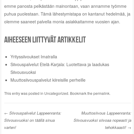
emme panosta pelkästään mainontaan, vaan annamme työmme
puhua puolestaan. Tämä lähestymistapa on kantanut hedelmää, ja
olemme saaneet palvella monia asiakkaitamme vuosien ajan.
Aiheeseen liittyvät artikkelit
Yrityssiivoukset Imatralla
Siivouspalvelut Etelä-Karjala: Luotettava ja laadukas
Siivousvuoksi
Muuttosiivouspalvelut kiireisille perheille
This entry was posted in
Uncategorized
. Bookmark the
permalink
.
←
Siivouspalvelut Lappeenranta:
Muuttosiivous Lappeenranta:
Siivousvuoksi on täällä sinua
Siivousvuoksi siivoaa nopeasti ja
Post navigation
varten!
tehokkaasti!
→