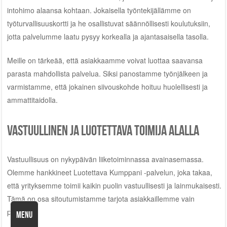
intohimo alaansa kohtaan. Jokaisella työntekijällämme on
työturvallisuuskortti ja he osallistuvat säännöllisesti koulutuksiin,
jotta palvelumme laatu pysyy korkealla ja ajantasaisella tasolla.
Meille on tärkeää, että asiakkaamme voivat luottaa saavansa
parasta mahdollista palvelua. Siksi panostamme työnjälkeen ja
varmistamme, että jokainen siivouskohde hoituu huolellisesti ja
ammattitaidolla.
Vastuullinen ja luotettava toimija alalla
Vastuullisuus on nykypäivän liiketoiminnassa avainasemassa.
Olemme hankkineet Luotettava Kumppani -palvelun, joka takaa,
että yrityksemme toimii kaikin puolin vastuullisesti ja lainmukaisesti.
Tämä on osa sitoutumistamme tarjota asiakkaillemme vain
parasta.
MENU