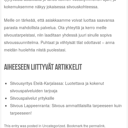
kokemuksemme näkyy jokaisessa siivouskohteessa.
Meille on tärkeää, että asiakkaamme voivat luottaa saavansa
parasta mahdollista palvelua. Ota yhteyttä ja kerro meille
siivoustarpeistasi, niin laaditaan yhdessä juuri sinulle sopiva
siivoussuunnitelma. Puhtaat ja viihtyisät tilat odottavat – anna
meidän huolehtia niistä puolestasi.
Aiheeseen liittyvät artikkelit
Siivousyritys Etelä-Karjalassa: Luotettava ja kokenut
siivouspalveluiden tarjoaja
Siivouspalvelut yrityksille
Siivous Lappeenranta: Siivous ammattilaisilta tarpeeseen kuin
tarpeeseen!
This entry was posted in
Uncategorized
. Bookmark the
permalink
.