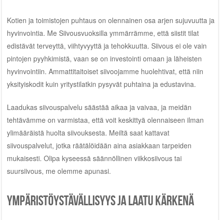
Kotien ja toimistojen puhtaus on olennainen osa arjen sujuvuutta ja
hyvinvointia. Me Siivousvuoksilla ymmärrämme, että siistit tilat
edistävät terveyttä, viihtyvyyttä ja tehokkuutta. Siivous ei ole vain
pintojen pyyhkimistä, vaan se on investointi omaan ja läheisten
hyvinvointiin. Ammattitaitoiset siivoojamme huolehtivat, että niin
yksityiskodit kuin yritystilatkin pysyvät puhtaina ja edustavina.
Laadukas siivouspalvelu säästää aikaa ja vaivaa, ja meidän
tehtävämme on varmistaa, että voit keskittyä olennaiseen ilman
ylimääräistä huolta siivouksesta. Meiltä saat kattavat
siivouspalvelut, jotka räätälöidään aina asiakkaan tarpeiden
mukaisesti. Olipa kyseessä säännöllinen viikkosiivous tai
suursiivous, me olemme apunasi.
Ympäristöystävällisyys ja laatu kärkenä