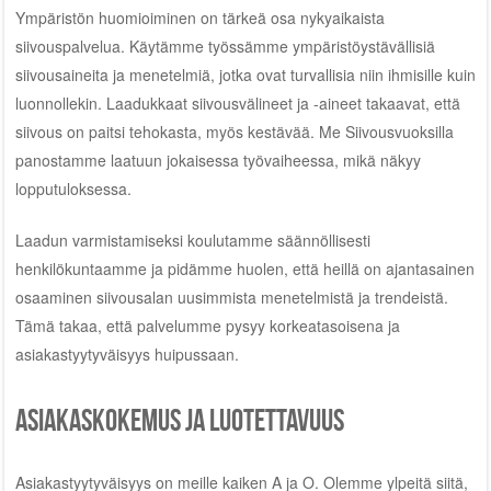
Ympäristön huomioiminen on tärkeä osa nykyaikaista
siivouspalvelua. Käytämme työssämme ympäristöystävällisiä
siivousaineita ja menetelmiä, jotka ovat turvallisia niin ihmisille kuin
luonnollekin. Laadukkaat siivousvälineet ja -aineet takaavat, että
siivous on paitsi tehokasta, myös kestävää. Me Siivousvuoksilla
panostamme laatuun jokaisessa työvaiheessa, mikä näkyy
lopputuloksessa.
Laadun varmistamiseksi koulutamme säännöllisesti
henkilökuntaamme ja pidämme huolen, että heillä on ajantasainen
osaaminen siivousalan uusimmista menetelmistä ja trendeistä.
Tämä takaa, että palvelumme pysyy korkeatasoisena ja
asiakastyytyväisyys huipussaan.
Asiakaskokemus ja luotettavuus
Asiakastyytyväisyys on meille kaiken A ja O. Olemme ylpeitä siitä,