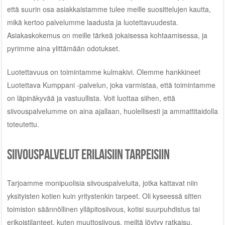
että suurin osa asiakkaistamme tulee meille suosittelujen kautta,
mikä kertoo palvelumme laadusta ja luotettavuudesta.
Asiakaskokemus on meille tärkeä jokaisessa kohtaamisessa, ja
pyrimme aina ylittämään odotukset.
Luotettavuus on toimintamme kulmakivi. Olemme hankkineet
Luotettava Kumppani -palvelun, joka varmistaa, että toimintamme
on läpinäkyvää ja vastuullista. Voit luottaa siihen, että
siivouspalvelumme on aina ajallaan, huolellisesti ja ammattitaidolla
toteutettu.
Siivouspalvelut erilaisiin tarpeisiin
Tarjoamme monipuolisia siivouspalveluita, jotka kattavat niin
yksityisten kotien kuin yritystenkin tarpeet. Oli kyseessä sitten
toimiston säännöllinen ylläpitosiivous, kotisi suurpuhdistus tai
erikoistilanteet, kuten muuttosiivous, meiltä löytyy ratkaisu.