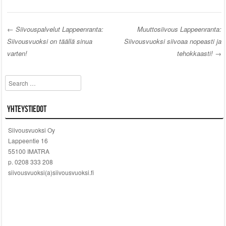
←
Siivouspalvelut Lappeenranta:
Muuttosiivous Lappeenranta:
Siivousvuoksi on täällä sinua
Siivousvuoksi siivoaa nopeasti ja
Post navigation
varten!
tehokkaasti!
→
Search
Yhteystiedot
Siivousvuoksi Oy
Lappeentie 16
55100 IMATRA
p. 0208 333 208
siivousvuoksi(a)siivousvuoksi.fi