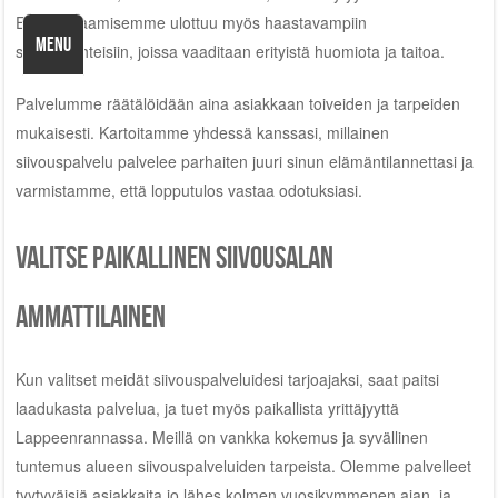
Erikoisosaamisemme ulottuu myös haastavampiin
MENU
siivouskohteisiin, joissa vaaditaan erityistä huomiota ja taitoa.
Palvelumme räätälöidään aina asiakkaan toiveiden ja tarpeiden
mukaisesti. Kartoitamme yhdessä kanssasi, millainen
siivouspalvelu palvelee parhaiten juuri sinun elämäntilannettasi ja
varmistamme, että lopputulos vastaa odotuksiasi.
Valitse paikallinen siivousalan
ammattilainen
Kun valitset meidät siivouspalveluidesi tarjoajaksi, saat paitsi
laadukasta palvelua, ja tuet myös paikallista yrittäjyyttä
Lappeenrannassa. Meillä on vankka kokemus ja syvällinen
tuntemus alueen siivouspalveluiden tarpeista. Olemme palvelleet
tyytyväisiä asiakkaita jo lähes kolmen vuosikymmenen ajan, ja