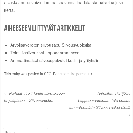
asiakkaamme voivat luottaa saavansa laadukasta palvelua joka
kerta.
Aiheeseen liittyvät artikkelit
Arvolisäveroton siivousapu Siivousvuoksilta
Toimitilasiivoukset Lappeenrannassa
Ammattimaiset siivouspalvelut kotiin ja yrityksiin
This entry was posted in
SEO
. Bookmark the
permalink
.
←
Parhaat vinkit kodin siivoukseen
Työpaikat siistijöille
ja ylläpitoon – Siivousvuoksi
Lappeenrannassa: Tule osaksi
Post navigation
ammattimaista Siivousvuoksi-tiimiä
→
Search