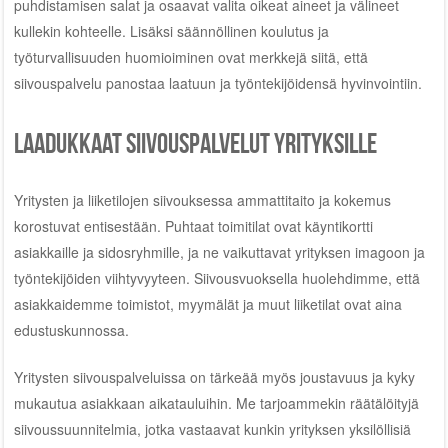
puhdistamisen salat ja osaavat valita oikeat aineet ja välineet
kullekin kohteelle. Lisäksi säännöllinen koulutus ja
työturvallisuuden huomioiminen ovat merkkejä siitä, että
siivouspalvelu panostaa laatuun ja työntekijöidensä hyvinvointiin.
Laadukkaat siivouspalvelut yrityksille
Yritysten ja liiketilojen siivouksessa ammattitaito ja kokemus
korostuvat entisestään. Puhtaat toimitilat ovat käyntikortti
asiakkaille ja sidosryhmille, ja ne vaikuttavat yrityksen imagoon ja
työntekijöiden viihtyvyyteen. Siivousvuoksella huolehdimme, että
asiakkaidemme toimistot, myymälät ja muut liiketilat ovat aina
edustuskunnossa.
Yritysten siivouspalveluissa on tärkeää myös joustavuus ja kyky
mukautua asiakkaan aikatauluihin. Me tarjoammekin räätälöityjä
siivoussuunnitelmia, jotka vastaavat kunkin yrityksen yksilöllisiä