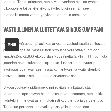
tarpeita. Tämä tarkoittaa, että siivous voidaan ajoittaa työajan
ulkopuolelle tai tietyille viikonpäiville, jolloin se häiritsee
mahdollisimman vähän yrityksen normaalia toimintaa.
Vastuullinen ja luotettava siivouskumppani
Nykyään yhä useampi asiakas arvostaa vastuullisuutta valitessaan
MENU
palveluntarjoajaa. Vastuullinen siivouspalvelu ottaa huomioon
ympäristön, käyttää ekologisia siivousaineita ja kiinnittää huomiota
jätteiden asianmukaiseen lajitteluun. Lisäksi luotettavuus ja
avoimuus ovat avainasemassa, kun yritykset ja yksityishenkilöt
etsivät pitkäaikaista kumppania siivousasioissa.
Siivousvuoksella pidämme kiinni sovituista aikatauluista,
tarjoamme läpinäkyvää hinnoittelua ja varmistamme, että kaikki
työntekijämme ovat asianmukaisesti koulutettuja ja varustettuja.
Tämä luo perustan kestävälle yhteistyölle ja takaa, että