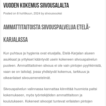
vuoden kokemus siivousalalta
Posted on
8 huhtikuun, 2024
by
siivousvuoksi
Ammattitaitoista siivouspalvelua Etelä-
Karjalassa
Kun puhtaus ja hygienia ovat etusijalla, Etelä-Karjalan alueen
asukkaat ja yritykset kääntyvät usein kokeneen siivouspalvelun
puoleen. Ammattitaitoinen siivous ei ole vain pintojen pyyhkimistä,
vaan se on taitolaji, jossa yhdistyvät kokemus, tarkkuus ja
oikeanlaiset siivousmenetelmät.
Siivouspalvelun valinnassa kannattaa kiinnittää huomiota paitsi
kokemukseen, myös työntekijöiden ammattitaitoon ja
koulutukseen. Kokeneet siivoojat tuntevat erilaisten pintojen